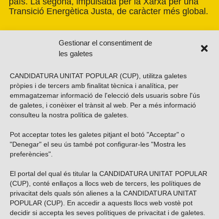
país. La segona, impulsada per la Xarxa per una
Transició Energètica Justa, de caràcter més global.
Gestionar el consentiment de
les galetes
CANDIDATURA UNITAT POPULAR (CUP), utilitza galetes
pròpies i de tercers amb finalitat tècnica i analítica, per
emmagatzemar informació de l'elecció dels usuaris sobre l'ús
de galetes, i conèixer el trànsit al web. Per a més informació
consulteu la nostra
política de galetes
.
Pot acceptar totes les galetes pitjant el botó "Acceptar" o
Vols subscriure’t al nostre butlletí?
"Denegar" el seu ús també pot configurar-les "Mostra les
preferències".
El portal del qual és titular la CANDIDATURA UNITAT POPULAR
(CUP), conté enllaços a llocs web de tercers, les polítiques de
ENVIAR
privacitat dels quals són alienes a la CANDIDATURA UNITAT
POPULAR (CUP). En accedir a aquests llocs web vostè pot
decidir si accepta les seves polítiques de privacitat i de galetes.
Troba’ns a les xarxes socials