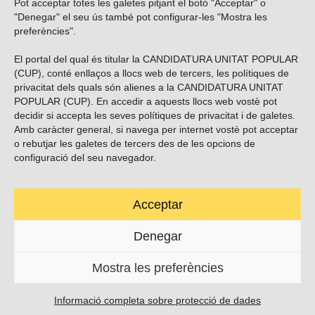
Pot acceptar totes les galetes pitjant el botó "Acceptar" o
Vols subscriure’t al nostre butlletí?
"Denegar" el seu ús també pot configurar-les "Mostra les
preferències".
El portal del qual és titular la CANDIDATURA UNITAT POPULAR
(CUP), conté enllaços a llocs web de tercers, les polítiques de
ENVIAR
privacitat dels quals són alienes a la CANDIDATURA UNITAT
POPULAR (CUP). En accedir a aquests llocs web vostè pot
decidir si accepta les seves polítiques de privacitat i de galetes.
Troba’ns a les xarxes socials
Amb caràcter general, si navega per internet vostè pot acceptar
o rebutjar les galetes de tercers des de les opcions de
configuració del seu navegador.
Acceptar
Carrer Casp 180 (baixos), Barcelona.
623495996
Denegar
contacte@cup.cat
Mostra les preferències
PROTECCIÓ DE DADES
POLÍTICA DE GALETES (EU)
Informació completa sobre protecció de dades