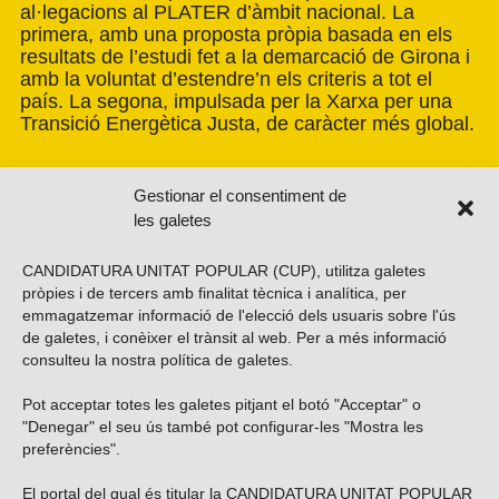
al·legacions al PLATER d’àmbit nacional. La
primera, amb una proposta pròpia basada en els
resultats de l’estudi fet a la demarcació de Girona i
amb la voluntat d’estendre’n els criteris a tot el
país. La segona, impulsada per la Xarxa per una
Transició Energètica Justa, de caràcter més global.
Gestionar el consentiment de
les galetes
CANDIDATURA UNITAT POPULAR (CUP), utilitza galetes
pròpies i de tercers amb finalitat tècnica i analítica, per
emmagatzemar informació de l'elecció dels usuaris sobre l'ús
de galetes, i conèixer el trànsit al web. Per a més informació
consulteu la nostra
política de galetes
.
Pot acceptar totes les galetes pitjant el botó "Acceptar" o
Vols subscriure’t al nostre butlletí?
"Denegar" el seu ús també pot configurar-les "Mostra les
preferències".
El portal del qual és titular la CANDIDATURA UNITAT POPULAR