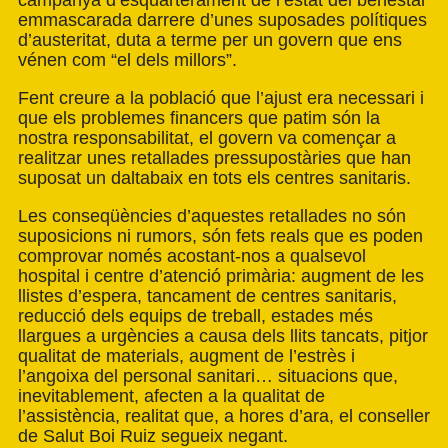
campanya d’esquarterament de l’estat del benestar
emmascarada darrere d’unes suposades polítiques
d’austeritat, duta a terme per un govern que ens
vénen com “el dels millors”.
Fent creure a la població que l’ajust era necessari i
que els problemes financers que patim són la
nostra responsabilitat, el govern va començar a
realitzar unes retallades pressupostàries que han
suposat un daltabaix en tots els centres sanitaris.
Les conseqüències d’aquestes retallades no són
suposicions ni rumors, són fets reals que es poden
comprovar només acostant-nos a qualsevol
hospital i centre d’atenció primària: augment de les
llistes d’espera, tancament de centres sanitaris,
reducció dels equips de treball, estades més
llargues a urgències a causa dels llits tancats, pitjor
qualitat de materials, augment de l’estrès i
l’angoixa del personal sanitari… situacions que,
inevitablement, afecten a la qualitat de
l’assistència, realitat que, a hores d’ara, el conseller
de Salut Boi Ruiz segueix negant.