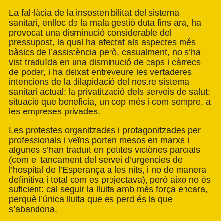
La fal·làcia de la insostenibilitat del sistema
sanitari, enlloc de la mala gestió duta fins ara, ha
provocat una disminució considerable del
pressupost, la qual ha afectat als aspectes més
bàsics de l’assistència però, casualment, no s‘ha
vist traduïda en una disminució de caps i càrrecs
de poder, i ha deixat entreveure les vertaderes
intencions de la dilapidació del nostre sistema
sanitari actual: la privatització dels serveis de salut;
situació que beneficia, un cop més i com sempre, a
les empreses privades.
Les protestes organitzades i protagonitzades per
professionals i veïns porten mesos en marxa i
algunes s’han traduït en petites victòries parcials
(com el tancament del servei d’urgències de
l’hospital de l’Esperança a les nits, i no de manera
definitiva i total com es projectava), però això no és
suficient: cal seguir la lluita amb més força encara,
perquè l’única lluita que es perd és la que
s’abandona.