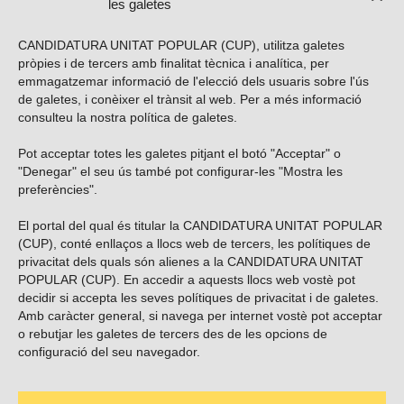
les galetes
CANDIDATURA UNITAT POPULAR (CUP), utilitza galetes
pròpies i de tercers amb finalitat tècnica i analítica, per
emmagatzemar informació de l'elecció dels usuaris sobre l'ús
de galetes, i conèixer el trànsit al web. Per a més informació
consulteu la nostra
política de galetes
.
Pot acceptar totes les galetes pitjant el botó "Acceptar" o
Vols subscriure’t al nostre butlletí?
"Denegar" el seu ús també pot configurar-les "Mostra les
preferències".
El portal del qual és titular la CANDIDATURA UNITAT POPULAR
(CUP), conté enllaços a llocs web de tercers, les polítiques de
ENVIAR
privacitat dels quals són alienes a la CANDIDATURA UNITAT
POPULAR (CUP). En accedir a aquests llocs web vostè pot
decidir si accepta les seves polítiques de privacitat i de galetes.
Troba’ns a les xarxes socials
Amb caràcter general, si navega per internet vostè pot acceptar
o rebutjar les galetes de tercers des de les opcions de
configuració del seu navegador.