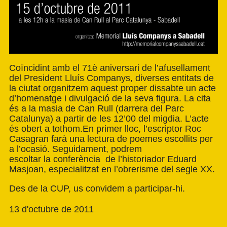
Coïncidint amb el 71è aniversari de l’afusellament
del President Lluís Companys, diverses entitats de
la ciutat organitzem aquest proper dissabte un acte
d’homenatge i divulgació de la seva figura. La cita
és a la masia de Can Rull (darrera del Parc
Catalunya) a partir de les 12’00 del migdia. L’acte
és obert a tothom.En primer lloc, l’escriptor Roc
Casagran farà una lectura de poemes escollits per
a l’ocasió. Seguidament, podrem
escoltar la conferència de l’historiador Eduard
Masjoan, especialitzat en l’obrerisme del segle XX.
Des de la CUP, us convidem a participar-hi.
13 d'octubre de 2011