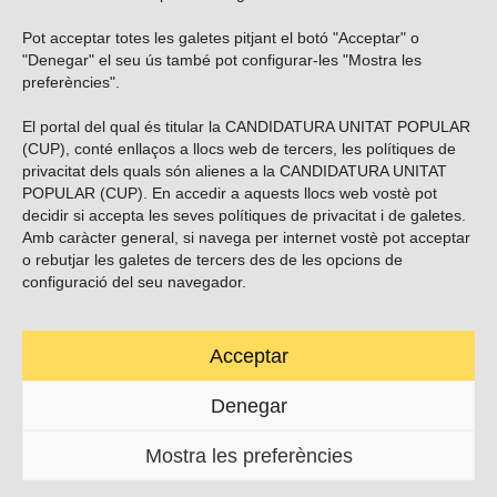
Pot acceptar totes les galetes pitjant el botó "Acceptar" o
Vols subscriure’t al nostre butlletí?
"Denegar" el seu ús també pot configurar-les "Mostra les
preferències".
El portal del qual és titular la CANDIDATURA UNITAT POPULAR
(CUP), conté enllaços a llocs web de tercers, les polítiques de
ENVIAR
privacitat dels quals són alienes a la CANDIDATURA UNITAT
POPULAR (CUP). En accedir a aquests llocs web vostè pot
decidir si accepta les seves polítiques de privacitat i de galetes.
Troba’ns a les xarxes socials
Amb caràcter general, si navega per internet vostè pot acceptar
o rebutjar les galetes de tercers des de les opcions de
configuració del seu navegador.
Acceptar
Carrer Casp 180 (baixos), Barcelona.
623495996
Denegar
contacte@cup.cat
Mostra les preferències
PROTECCIÓ DE DADES
POLÍTICA DE GALETES (EU)