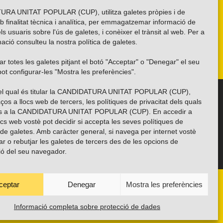
RA UNITAT POPULAR (CUP), utilitza galetes pròpies i de
b finalitat tècnica i analítica, per emmagatzemar informació de
els usuaris sobre l'ús de galetes, i conèixer el trànsit al web. Per a
ació consulteu la nostra
política de galetes
.
r totes les galetes pitjant el botó "Acceptar" o "Denegar" el seu
ot configurar-les "Mostra les preferències".
 del qual és titular la CANDIDATURA UNITAT POPULAR (CUP),
Troba’ns a les xarxes socials
ços a llocs web de tercers, les polítiques de privacitat dels quals
es a la CANDIDATURA UNITAT POPULAR (CUP). En accedir a
ocs web vostè pot decidir si accepta les seves polítiques de
i de galetes. Amb caràcter general, si navega per internet vostè
ar o rebutjar les galetes de tercers des de les opcions de
ió del seu navegador.
ceptar
Denegar
Mostra les preferències
ANYES
TRANSPARÈNCIA
CONTACTE
PROTECCIÓ DE DADES
POLÍTICA DE GALETES (EU)
Informació completa sobre protecció de dades