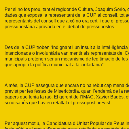
Per si no fos prou, tant el regidor de Cultura, Joaquim Sori
dades que exposà la representant de la CUP al consell, tot acu
representants del consell que això no era cert, i que el pres
pressupostària aprovada en el debat de pressupostos.
Des de la CUP troben “indignant i un insult a la intel·ligènci
intencionada o involuntària van mentir als representats del Co
municipals pretenen ser un mecanisme de legitimació de les po
que apropin la política municipal a la ciutadania”.
A més, la CUP assegura que encara no ha rebut cap mena de j
previst per les festes de Misericòrdia, quan l’endemà de la r
papers que tenia la raó. El gerent de l’IMAC, Xavier Bagés, e
si no sabés que havien retallat el pressupost previst.
Per aquest motiu, la Candidatura d’Unitat Popular de Reus ins