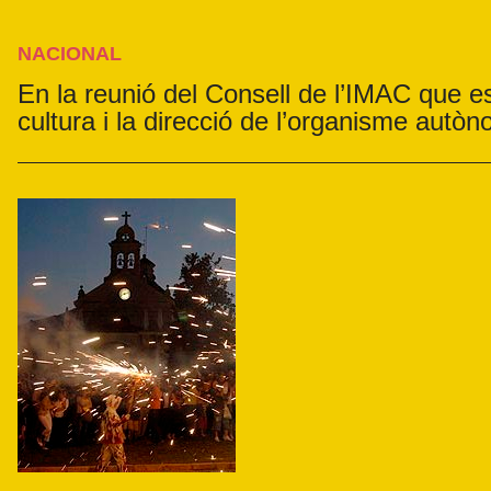
NACIONAL
En la reunió del Consell de l’IMAC que es
cultura i la direcció de l’organisme autò