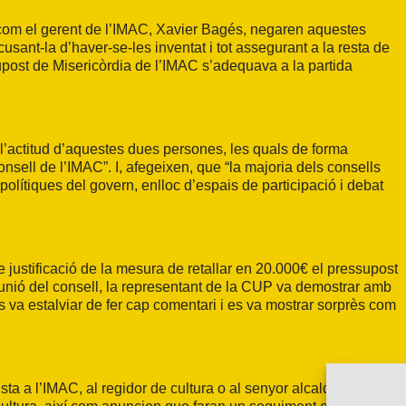
o, com el gerent de l’IMAC, Xavier Bagés, negaren aquestes
sant-la d’haver-se-les inventat i tot assegurant a la resta de
supost de Misericòrdia de l’IMAC s’adequava a la partida
a l’actitud d’aquestes dues persones, les quals de forma
nsell de l’IMAC”. I, afegeixen, que “la majoria dels consells
lítiques del govern, enlloc d’espais de participació i debat
ustificació de la mesura de retallar en 20.000€ el pressupost
eunió del consell, la representant de la CUP va demostrar amb
s va estalviar de fer cap comentari i es va mostrar sorprès com
ta a l’IMAC, al regidor de cultura o al senyor alcalde que