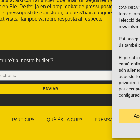
 cultura, així com anuncien que faran un seguiment exhaustiu
s en Ple. De fet, ja en el propi debat de pressupostos, David
CANDIDATU
t el pressupost de Sant Jordi, ja que s’havia augmentat
tercers am
activitats. Tampoc va rebre resposta al respecte.
l'elecció d
més inform
Pot accepta
ús també p
El portal
riure’t al nostre butlletí?
conté enlla
són alien
aquests ll
privacitat 
pot accept
ENVIAR
configurac
Ac
PARTICIPA
QUÈ ÉS LA CUP?
PREMSA
CAMP