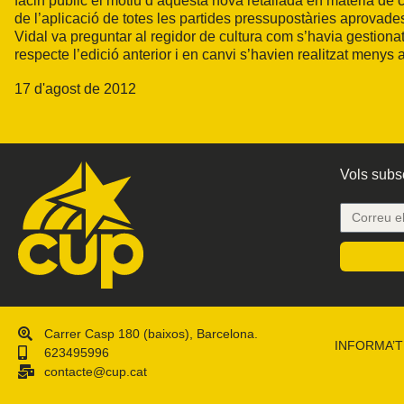
facin públic el motiu d’aquesta nova retallada en matèria de
de l’aplicació de totes les partides pressupostàries aprovade
Vidal va preguntar al regidor de cultura com s’havia gestiona
respecte l’edició anterior i en canvi s’havien realitzat menys 
17 d'agost de 2012
Vols subsc
Carrer Casp 180 (baixos), Barcelona.
INFORMA’T
623495996
contacte@cup.cat