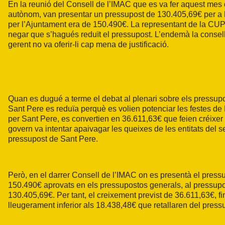
En la reunió del Consell de l’IMAC que es va fer aquest mes d’
autònom, van presentar un pressupost de 130.405,69€ per a l
per l’Ajuntament era de 150.490€. La representant de la CUP 
negar que s’hagués reduït el pressupost. L’endemà la consell
gerent no va oferir-li cap mena de justificació.
Quan es dugué a terme el debat al plenari sobre els pressup
Sant Pere es reduïa perquè es volien potenciar les festes de
per Sant Pere, es convertien en 36.611,63€ que feien créixer
govern va intentar apaivagar les queixes de les entitats del se
pressupost de Sant Pere.
Però, en el darrer Consell de l’IMAC on es presentà el pressu
150.490€ aprovats en els pressupostos generals, al pressu
130.405,69€. Per tant, el creixement previst de 36.611,63€, 
lleugerament inferior als 18.438,48€ que retallaren del press