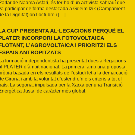
Parlar de Naama Asfari, és fer-ho d’un activista sahrauí que
va participar de forma destacada a Gdeim Izik (Campament
de la Dignitat) on l’octubre i […]
LA CUP PRESENTA AL·LEGACIONS PERQUÈ EL
PLATER INCORPORI LA FOTOVOLTAICA
FLOTANT, L’AGROVOLTAICA I PRIORITZI ELS
ESPAIS ANTROPITZATS
La formació independentista ha presentat dues al·legacions
al PLATER d’àmbit nacional. La primera, amb una proposta
pròpia basada en els resultats de l’estudi fet a la demarcació
de Girona i amb la voluntat d’estendre’n els criteris a tot el
país. La segona, impulsada per la Xarxa per una Transició
Energètica Justa, de caràcter més global.