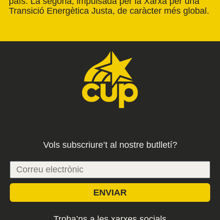
país. La segona, impulsada per la Xarxa per una
Transició Energètica Justa, de caràcter més global.
Vols subscriure’t al nostre butlletí?
ENVIAR
Troba’ns a les xarxes socials