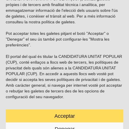
pròpies i de tercers amb finalitat tècnica i analítica, per
emmagatzemar informació de l'elecció dels usuaris sobre l'ús
de galetes, i conèixer el trànsit al web. Per a més informació
consulteu la nostra
política de galetes
.
Pot acceptar totes les galetes pitjant el botó "Acceptar" o
Vols subscriure’t al nostre butlletí?
"Denegar" el seu ús també pot configurar-les "Mostra les
preferències".
El portal del qual és titular la CANDIDATURA UNITAT POPULAR
(CUP), conté enllaços a llocs web de tercers, les polítiques de
ENVIAR
privacitat dels quals són alienes a la CANDIDATURA UNITAT
POPULAR (CUP). En accedir a aquests llocs web vostè pot
decidir si accepta les seves polítiques de privacitat i de galetes.
Troba’ns a les xarxes socials
Amb caràcter general, si navega per internet vostè pot acceptar
o rebutjar les galetes de tercers des de les opcions de
configuració del seu navegador.
Acceptar
Carrer Casp 180 (baixos), Barcelona.
623495996
Denegar