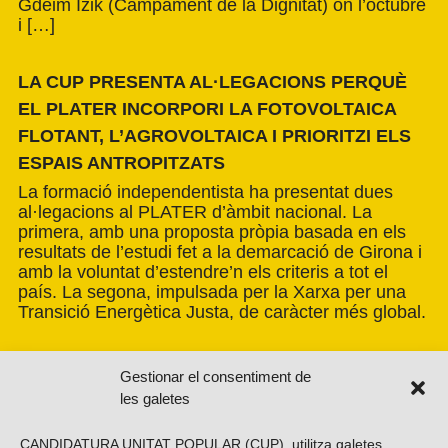
Gdeim Izik (Campament de la Dignitat) on l’octubre
i […]
LA CUP PRESENTA AL·LEGACIONS PERQUÈ
EL PLATER INCORPORI LA FOTOVOLTAICA
FLOTANT, L’AGROVOLTAICA I PRIORITZI ELS
ESPAIS ANTROPITZATS
La formació independentista ha presentat dues
al·legacions al PLATER d’àmbit nacional. La
primera, amb una proposta pròpia basada en els
resultats de l’estudi fet a la demarcació de Girona i
amb la voluntat d’estendre’n els criteris a tot el
país. La segona, impulsada per la Xarxa per una
Transició Energètica Justa, de caràcter més global.
Gestionar el consentiment de
les galetes
CANDIDATURA UNITAT POPULAR (CUP), utilitza galetes