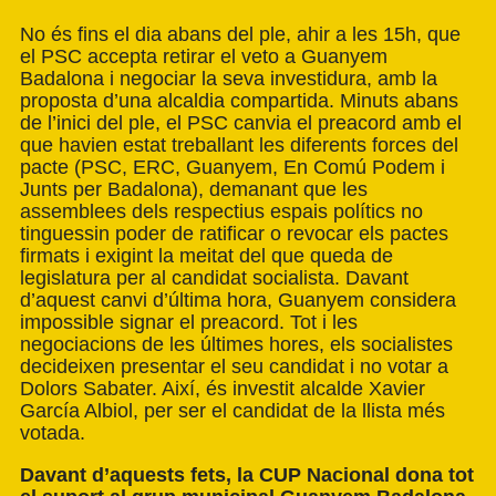
No és fins el dia abans del ple, ahir a les 15h, que
el PSC accepta retirar el veto a Guanyem
Badalona i negociar la seva investidura, amb la
proposta d’una alcaldia compartida. Minuts abans
de l’inici del ple, el PSC canvia el preacord amb el
que havien estat treballant les diferents forces del
pacte (PSC, ERC, Guanyem, En Comú Podem i
Junts per Badalona), demanant que les
assemblees dels respectius espais polítics no
tinguessin poder de ratificar o revocar els pactes
firmats i exigint la meitat del que queda de
legislatura per al candidat socialista. Davant
d’aquest canvi d’última hora, Guanyem considera
impossible signar el preacord. Tot i les
negociacions de les últimes hores, els socialistes
decideixen presentar el seu candidat i no votar a
Dolors Sabater. Així, és investit alcalde Xavier
García Albiol, per ser el candidat de la llista més
votada.
Davant d’aquests fets, la CUP Nacional dona tot