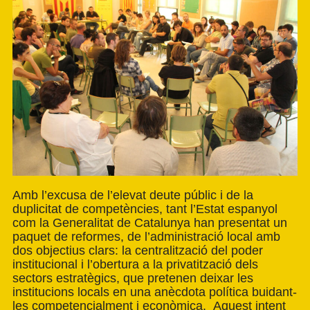
Amb l’excusa de l’elevat deute públic i de la
duplicitat de competències, tant l’Estat espanyol
com la Generalitat de Catalunya han presentat un
paquet de reformes, de l’administració local amb
dos objectius clars: la centralització del poder
institucional i l’obertura a la privatització dels
sectors estratègics, que pretenen deixar les
institucions locals en una anècdota política buidant-
les competencialment i econòmica. Aquest intent