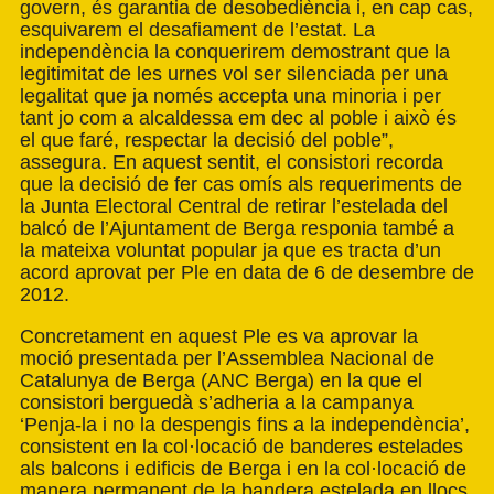
govern, és garantia de desobediència i, en cap cas,
esquivarem el desafiament de l’estat. La
independència la conquerirem demostrant que la
legitimitat de les urnes vol ser silenciada per una
legalitat que ja només accepta una minoria i per
tant jo com a alcaldessa em dec al poble i això és
el que faré, respectar la decisió del poble”,
assegura. En aquest sentit, el consistori recorda
que la decisió de fer cas omís als requeriments de
la Junta Electoral Central de retirar l’estelada del
balcó de l’Ajuntament de Berga responia també a
la mateixa voluntat popular ja que es tracta d’un
acord aprovat per Ple en data de 6 de desembre de
2012.
Concretament en aquest Ple es va aprovar la
moció presentada per l’Assemblea Nacional de
Catalunya de Berga (ANC Berga) en la que el
consistori berguedà s’adheria a la campanya
‘Penja-la i no la despengis fins a la independència’,
consistent en la col·locació de banderes estelades
als balcons i edificis de Berga i en la col·locació de
manera permanent de la bandera estelada en llocs