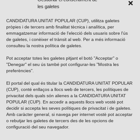
les galetes
CANDIDATURA UNITAT POPULAR (CUP), utilitza galetes
pròpies i de tercers amb finalitat tècnica i analítica, per
emmagatzemar informació de l'elecció dels usuaris sobre l'ús
de galetes, i conèixer el trànsit al web. Per a més informació
consulteu la nostra
política de galetes
.
Pot acceptar totes les galetes pitjant el botó "Acceptar" o
Vols subscriure’t al nostre butlletí?
"Denegar" el seu ús també pot configurar-les "Mostra les
preferències".
El portal del qual és titular la CANDIDATURA UNITAT POPULAR
(CUP), conté enllaços a llocs web de tercers, les polítiques de
ENVIAR
privacitat dels quals són alienes a la CANDIDATURA UNITAT
POPULAR (CUP). En accedir a aquests llocs web vostè pot
decidir si accepta les seves polítiques de privacitat i de galetes.
Troba’ns a les xarxes socials
Amb caràcter general, si navega per internet vostè pot acceptar
o rebutjar les galetes de tercers des de les opcions de
configuració del seu navegador.