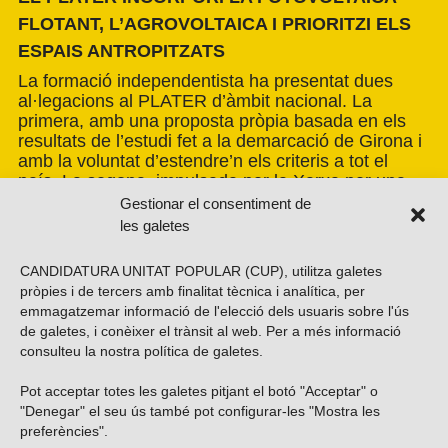
FLOTANT, L’AGROVOLTAICA I PRIORITZI ELS
ESPAIS ANTROPITZATS
La formació independentista ha presentat dues
al·legacions al PLATER d’àmbit nacional. La
primera, amb una proposta pròpia basada en els
resultats de l’estudi fet a la demarcació de Girona i
amb la voluntat d’estendre’n els criteris a tot el
país. La segona, impulsada per la Xarxa per una
Transició Energètica Justa, de caràcter més global.
Gestionar el consentiment de
les galetes
CANDIDATURA UNITAT POPULAR (CUP), utilitza galetes
pròpies i de tercers amb finalitat tècnica i analítica, per
emmagatzemar informació de l'elecció dels usuaris sobre l'ús
de galetes, i conèixer el trànsit al web. Per a més informació
consulteu la nostra
política de galetes
.
Pot acceptar totes les galetes pitjant el botó "Acceptar" o
Vols subscriure’t al nostre butlletí?
"Denegar" el seu ús també pot configurar-les "Mostra les
preferències".