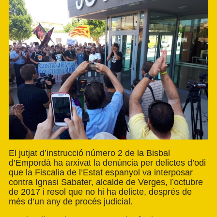
El jutjat d’instrucció número 2 de la Bisbal
d’Empordà ha arxivat la denúncia per delictes d’odi
que la Fiscalia de l’Estat espanyol va interposar
contra Ignasi Sabater, alcalde de Verges, l’octubre
de 2017 i resol que no hi ha delicte, després de
més d’un any de procés judicial.