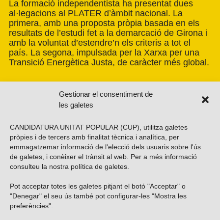
La formació independentista ha presentat dues
al·legacions al PLATER d’àmbit nacional. La
primera, amb una proposta pròpia basada en els
resultats de l’estudi fet a la demarcació de Girona i
amb la voluntat d’estendre’n els criteris a tot el
país. La segona, impulsada per la Xarxa per una
Transició Energètica Justa, de caràcter més global.
Gestionar el consentiment de
les galetes
CANDIDATURA UNITAT POPULAR (CUP), utilitza galetes
pròpies i de tercers amb finalitat tècnica i analítica, per
emmagatzemar informació de l'elecció dels usuaris sobre l'ús
de galetes, i conèixer el trànsit al web. Per a més informació
consulteu la nostra
política de galetes
.
Pot acceptar totes les galetes pitjant el botó "Acceptar" o
Vols subscriure’t al nostre butlletí?
"Denegar" el seu ús també pot configurar-les "Mostra les
preferències".