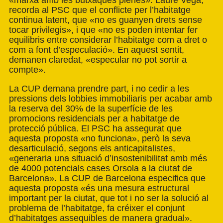
«marxa amb les butxaques plenes». Laure Vega,
recorda al PSC que el conflicte per l’habitatge
continua latent, que «no es guanyen drets sense
tocar privilegis», i que «no es poden intentar fer
equilibris entre considerar l’habitatge com a dret o
com a font d’especulació». En aquest sentit,
demanen claredat, «especular no pot sortir a
compte».
La CUP demana prendre part, i no cedir a les
pressions dels lobbies immobiliaris per acabar amb
la reserva del 30% de la superfície de les
promocions residencials per a habitatge de
protecció pública. El PSC ha assegurat que
aquesta proposta «no funciona», però la seva
desarticulació, segons els anticapitalistes,
«generaria una situació d’insostenibilitat amb més
de 4000 potencials cases Orsola a la ciutat de
Barcelona». La CUP de Barcelona especifica que
aquesta proposta «és una mesura estructural
important per la ciutat, que tot i no ser la solució al
problema de l’habitatge, fa créixer el conjunt
d’habitatges assequibles de manera gradual».