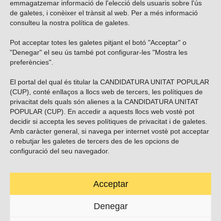
emmagatzemar informació de l'elecció dels usuaris sobre l'ús
de galetes, i conèixer el trànsit al web. Per a més informació
consulteu la nostra
política de galetes
.
Pot acceptar totes les galetes pitjant el botó "Acceptar" o
Vols subscriure’t al nostre butlletí?
"Denegar" el seu ús també pot configurar-les "Mostra les
preferències".
El portal del qual és titular la CANDIDATURA UNITAT POPULAR
(CUP), conté enllaços a llocs web de tercers, les polítiques de
ENVIAR
privacitat dels quals són alienes a la CANDIDATURA UNITAT
POPULAR (CUP). En accedir a aquests llocs web vostè pot
decidir si accepta les seves polítiques de privacitat i de galetes.
Troba’ns a les xarxes socials
Amb caràcter general, si navega per internet vostè pot acceptar
o rebutjar les galetes de tercers des de les opcions de
configuració del seu navegador.
Acceptar
Carrer Casp 180 (baixos), Barcelona.
623495996
Denegar
contacte@cup.cat