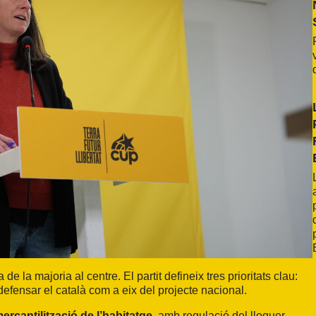
e la majoria al centre. El partit defineix tres prioritats clau:
 defensar el català com a eix del projecte nacional.
ercantilització de l’habitatge
, amb regulació del lloguer,