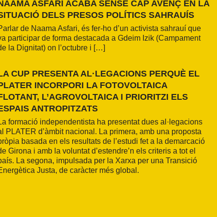
NAAMA ASFARI ACABA SENSE CAP AVENÇ EN LA
SITUACIÓ DELS PRESOS POLÍTICS SAHRAUÍS
Parlar de Naama Asfari, és fer-ho d’un activista sahrauí que
va participar de forma destacada a Gdeim Izik (Campament
de la Dignitat) on l’octubre i […]
LA CUP PRESENTA AL·LEGACIONS PERQUÈ EL
PLATER INCORPORI LA FOTOVOLTAICA
FLOTANT, L’AGROVOLTAICA I PRIORITZI ELS
ESPAIS ANTROPITZATS
La formació independentista ha presentat dues al·legacions
al PLATER d’àmbit nacional. La primera, amb una proposta
pròpia basada en els resultats de l’estudi fet a la demarcació
de Girona i amb la voluntat d’estendre’n els criteris a tot el
país. La segona, impulsada per la Xarxa per una Transició
Energètica Justa, de caràcter més global.