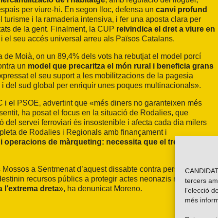
 espais per viure-hi. En segon lloc, defensa un
canvi profund
turisme i la ramaderia intensiva, i fer una aposta clara per
itats de la gent. Finalment, la CUP
reivindica el dret a viure en
i el seu accés universal arreu als Països Catalans.
a de Moià, on un 89,4% dels vots ha rebutjat el model porcí
ontra un
model que precaritza el món rural i beneficia grans
pressat el seu suport a les mobilitzacions de la pagesia
í i del sud global per enriquir unes poques multinacionals».
C i el PSOE, advertint que «més diners no garanteixen més
ntit, ha posat el focus en la situació de Rodalies, que
del servei ferroviari és insostenible i afecta cada dia milers
pleta de Rodalies i Regionals amb finançament i
operacions de màrqueting: necessita que el tren arribi, i
s Mossos a Sentmenat d’aquest dissabte contra persones
CANDIDATU
estinin recursos públics a protegir actes neonazis mentre es
tercers am
a l’extrema dreta
», ha denunicat Moreno.
l'elecció d
més inform