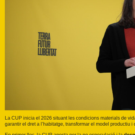
La CUP inicia el 2026 situant les condicions materials de vida d
garantir el dret a l’habitatge, transformar el model productiu i
En primer lloc, la CUP aposta per la no especulació i la
desm