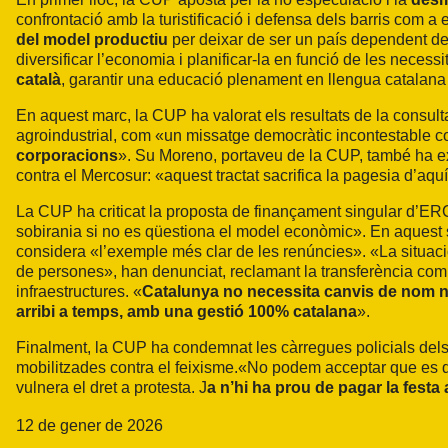
confrontació amb la turistificació i defensa dels barris com a
del model productiu
per deixar de ser un país dependent del 
diversificar l’economia i planificar-la en funció de les necess
català
, garantir una educació plenament en llengua catalana 
En aquest marc, la CUP ha valorat els resultats de la consult
agroindustrial, com «un missatge democràtic incontestable c
corporacions
». Su Moreno, portaveu de la CUP, també ha ex
contra el Mercosur: «aquest tractat sacrifica la pagesia d’aqu
La CUP ha criticat la proposta de finançament singular d’ER
sobirania si no es qüestiona el model econòmic». En aquest se
considera «l’exemple més clar de les renúncies». «La situació 
de persones», han denunciat, reclamant la transferència com
infraestructures. «
Catalunya no necessita canvis de nom ni 
arribi a temps, amb una gestió 100% catalana
».
Finalment, la CUP ha condemnat les càrregues policials del
mobilitzades contra el feixisme.«No podem acceptar que es d
vulnera el dret a protesta. J
a n’hi ha prou de pagar la festa 
12 de gener de 2026