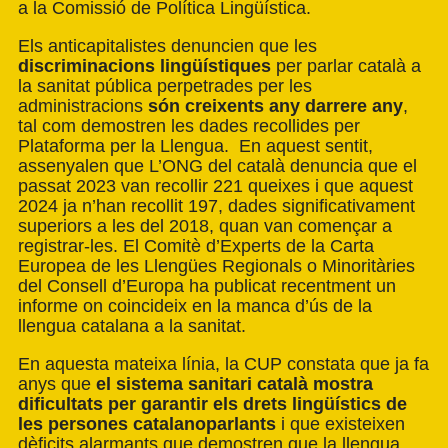
a la Comissió de Política Lingüística.
Els anticapitalistes denuncien que les
discriminacions lingüístiques
per parlar català a
la sanitat pública perpetrades per les
administracions
són creixents any darrere any
,
tal com demostren les dades recollides per
Plataforma per la Llengua. En aquest sentit,
assenyalen que L’ONG del català denuncia que el
passat 2023 van recollir 221 queixes i que aquest
2024 ja n’han recollit 197, dades significativament
superiors a les del 2018, quan van començar a
registrar-les. El Comitè d’Experts de la Carta
Europea de les Llengües Regionals o Minoritàries
del Consell d’Europa ha publicat recentment un
informe on coincideix en la manca d’ús de la
llengua catalana a la sanitat.
En aquesta mateixa línia, la CUP constata que ja fa
anys que
el sistema sanitari català mostra
dificultats per garantir els drets lingüístics de
les persones catalanoparlants
i que existeixen
dèficits alarmants que demostren que la llengua