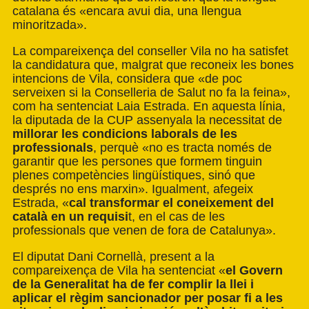
catalana és «encara avui dia, una llengua
minoritzada».
La compareixença del conseller Vila no ha satisfet
la candidatura que, malgrat que reconeix les bones
intencions de Vila, considera que «de poc
serveixen si la Conselleria de Salut no fa la feina»,
com ha sentenciat Laia Estrada. En aquesta línia,
la diputada de la CUP assenyala la necessitat de
millorar les condicions laborals de les
professionals
, perquè «no es tracta només de
garantir que les persones que formem tinguin
plenes competències lingüístiques, sinó que
després no ens marxin». Igualment, afegeix
Estrada, «
cal transformar el coneixement del
català en un requisi
t, en el cas de les
professionals que venen de fora de Catalunya».
El diputat Dani Cornellà, present a la
compareixença de Vila ha sentenciat «
el Govern
de la Generalitat ha de fer complir la llei i
aplicar el règim sancionador per posar fi a les