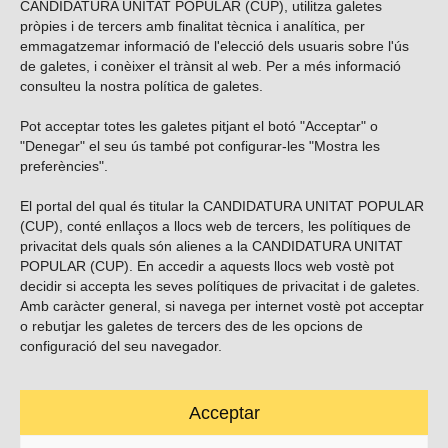
CANDIDATURA UNITAT POPULAR (CUP), utilitza galetes
pròpies i de tercers amb finalitat tècnica i analítica, per
emmagatzemar informació de l'elecció dels usuaris sobre l'ús
de galetes, i conèixer el trànsit al web. Per a més informació
consulteu la nostra
política de galetes
.
Pot acceptar totes les galetes pitjant el botó "Acceptar" o
Vols subscriure’t al nostre butlletí?
"Denegar" el seu ús també pot configurar-les "Mostra les
preferències".
El portal del qual és titular la CANDIDATURA UNITAT POPULAR
(CUP), conté enllaços a llocs web de tercers, les polítiques de
ENVIAR
privacitat dels quals són alienes a la CANDIDATURA UNITAT
POPULAR (CUP). En accedir a aquests llocs web vostè pot
decidir si accepta les seves polítiques de privacitat i de galetes.
Troba’ns a les xarxes socials
Amb caràcter general, si navega per internet vostè pot acceptar
o rebutjar les galetes de tercers des de les opcions de
configuració del seu navegador.
Acceptar
Carrer Casp 180 (baixos), Barcelona.
623495996