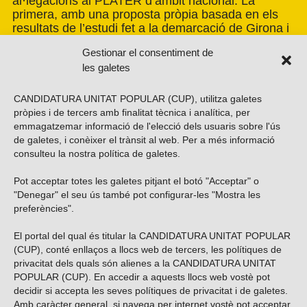
al·legacions al PLATER d’àmbit nacional. La
primera, amb una proposta pròpia basada en els
resultats de l’estudi fet a la demarcació de Girona i
amb la voluntat d’estendre’n els criteris a tot el
Gestionar el consentiment de
país. La segona, impulsada per la Xarxa per una
les galetes
Transició Energètica Justa, de caràcter més global.
CANDIDATURA UNITAT POPULAR (CUP), utilitza galetes
pròpies i de tercers amb finalitat tècnica i analítica, per
emmagatzemar informació de l'elecció dels usuaris sobre l'ús
de galetes, i conèixer el trànsit al web. Per a més informació
consulteu la nostra
política de galetes
.
Pot acceptar totes les galetes pitjant el botó "Acceptar" o
Vols subscriure’t al nostre butlletí?
"Denegar" el seu ús també pot configurar-les "Mostra les
preferències".
El portal del qual és titular la CANDIDATURA UNITAT POPULAR
(CUP), conté enllaços a llocs web de tercers, les polítiques de
ENVIAR
privacitat dels quals són alienes a la CANDIDATURA UNITAT
POPULAR (CUP). En accedir a aquests llocs web vostè pot
decidir si accepta les seves polítiques de privacitat i de galetes.
Troba’ns a les xarxes socials
Amb caràcter general, si navega per internet vostè pot acceptar