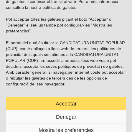
de galetes, i conèixer el trànsit al web. Per a més informació
consulteu la nostra
política de galetes
.
Pot acceptar totes les galetes pitjant el botó "Acceptar" o
Vols subscriure’t al nostre butlletí?
"Denegar" el seu ús també pot configurar-les "Mostra les
preferències".
El portal del qual és titular la CANDIDATURA UNITAT POPULAR
(CUP), conté enllaços a llocs web de tercers, les polítiques de
ENVIAR
privacitat dels quals són alienes a la CANDIDATURA UNITAT
POPULAR (CUP). En accedir a aquests llocs web vostè pot
decidir si accepta les seves polítiques de privacitat i de galetes.
Troba’ns a les xarxes socials
Amb caràcter general, si navega per internet vostè pot acceptar
o rebutjar les galetes de tercers des de les opcions de
configuració del seu navegador.
Acceptar
Carrer Casp 180 (baixos), Barcelona.
623495996
Denegar
contacte@cup.cat
Mostra les preferències