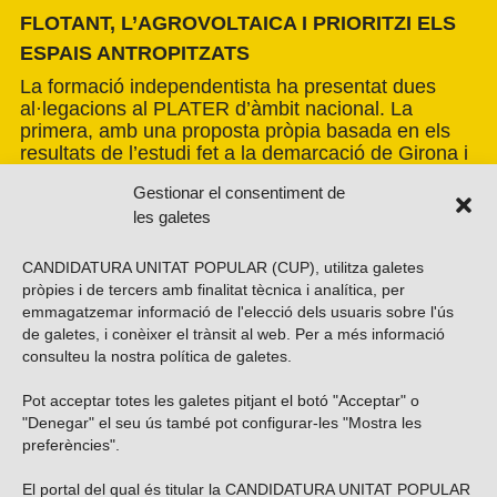
FLOTANT, L’AGROVOLTAICA I PRIORITZI ELS
ESPAIS ANTROPITZATS
La formació independentista ha presentat dues
al·legacions al PLATER d’àmbit nacional. La
primera, amb una proposta pròpia basada en els
resultats de l’estudi fet a la demarcació de Girona i
amb la voluntat d’estendre’n els criteris a tot el
Gestionar el consentiment de
país. La segona, impulsada per la Xarxa per una
les galetes
Transició Energètica Justa, de caràcter més global.
CANDIDATURA UNITAT POPULAR (CUP), utilitza galetes
pròpies i de tercers amb finalitat tècnica i analítica, per
emmagatzemar informació de l'elecció dels usuaris sobre l'ús
de galetes, i conèixer el trànsit al web. Per a més informació
consulteu la nostra
política de galetes
.
Pot acceptar totes les galetes pitjant el botó "Acceptar" o
Vols subscriure’t al nostre butlletí?
"Denegar" el seu ús també pot configurar-les "Mostra les
preferències".
El portal del qual és titular la CANDIDATURA UNITAT POPULAR