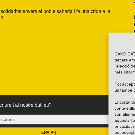
lidaritat envers el poble saharià i fa una crida a la
in.
CANDIDATU
tercers am
l'elecció d
més inform
Pot accepta
ús també p
El portal
riure’t al nostre butlletí?
conté enlla
són alien
aquests ll
privacitat 
pot accept
ENVIAR