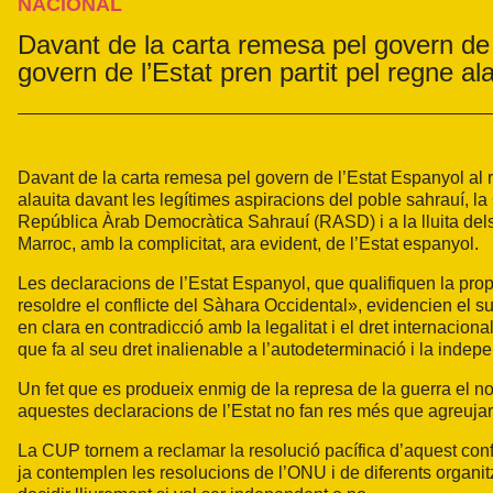
NACIONAL
Davant de la carta remesa pel govern de l
govern de l’Estat pren partit pel regne al
Davant de la carta remesa pel govern de l’Estat Espanyol al re
alauita davant les legítimes aspiracions del poble sahrauí, la
República Àrab Democràtica Sahrauí (RASD) i a la lluita dels 
Marroc, amb la complicitat, ara evident, de l’Estat espanyol.
Les declaracions de l’Estat Espanyol, que qualifiquen la prop
resoldre el conflicte del Sàhara Occidental», evidencien el s
en clara en contradicció amb la legalitat i el dret internaciona
que fa al seu dret inalienable a l’autodeterminació i la indep
Un fet que es produeix enmig de la represa de la guerra el 
aquestes declaracions de l’Estat no fan res més que agreujar
La CUP tornem a reclamar la resolució pacífica d’aquest confli
ja contemplen les resolucions de l’ONU i de diferents organit