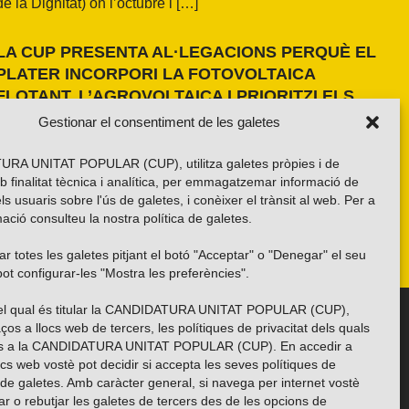
de la Dignitat) on l’octubre i […]
LA CUP PRESENTA AL·LEGACIONS PERQUÈ EL
PLATER INCORPORI LA FOTOVOLTAICA
FLOTANT, L’AGROVOLTAICA I PRIORITZI ELS
ESPAIS ANTROPITZATS
Gestionar el consentiment de les galetes
La formació independentista ha presentat dues al·legacions
al PLATER d’àmbit nacional. La primera, amb una proposta
RA UNITAT POPULAR (CUP), utilitza galetes pròpies i de
pròpia basada en els resultats de l’estudi fet a la demarcació
b finalitat tècnica i analítica, per emmagatzemar informació de
de Girona i amb la voluntat d’estendre’n els criteris a tot el
els usuaris sobre l'ús de galetes, i conèixer el trànsit al web. Per a
país. La segona, impulsada per la Xarxa per una Transició
ació consulteu la nostra
política de galetes
.
Energètica Justa, de caràcter més global.
r totes les galetes pitjant el botó "Acceptar" o "Denegar" el seu
ot configurar-les "Mostra les preferències".
 del qual és titular la CANDIDATURA UNITAT POPULAR (CUP),
Troba’ns a les xarxes socials
ços a llocs web de tercers, les polítiques de privacitat dels quals
es a la CANDIDATURA UNITAT POPULAR (CUP). En accedir a
ocs web vostè pot decidir si accepta les seves polítiques de
i de galetes. Amb caràcter general, si navega per internet vostè
ar o rebutjar les galetes de tercers des de les opcions de