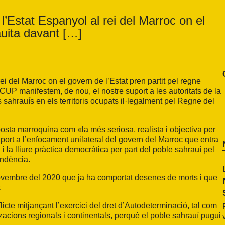
’Estat Espanyol al rei del Marroc on el
auita davant […]
i del Marroc on el govern de l’Estat pren partit pel regne
 CUP manifestem, de nou, el nostre suport a les autoritats de la
sahrauís en els territoris ocupats il·legalment pel Regne del
osta marroquina com «la més seriosa, realista i objectiva per
uport a l’enfocament unilateral del govern del Marroc que entra
l i la lliure pràctica democràtica per part del poble sahrauí pel
endència.
novembre del 2020 que ja ha comportat desenes de morts i que
.
cte mitjançant l’exercici del dret d’Autodeterminació, tal com
zacions regionals i continentals, perquè el poble sahrauí pugui