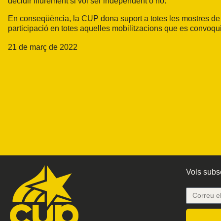
decidir lliurement si vol ser independent o no.
En conseqüència, la CUP dona suport a totes les mostres de so
participació en totes aquelles mobilitzacions que es convoqu
21 de març de 2022
Vols subsc