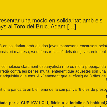
esentar una moció en solidaritat amb els
ys al Toro del Bruc. Adam […]
 en solidaritat amb els dos joves manresans encausats pels
nsistori manresà, va defensar l’acció dels dos joves entenent
a connotació clarament espanyolista i no és mera propaganda
arregà contra les penes multa, entenent que aquestes són una
 adquisitiu que tens. Així entenent que el càstig de 8 dies de
ant una pancarta amb el lema de la campanya “8 dies de presó
a per la CUP. ICV i CiU, fidels a la indefinició habitual,