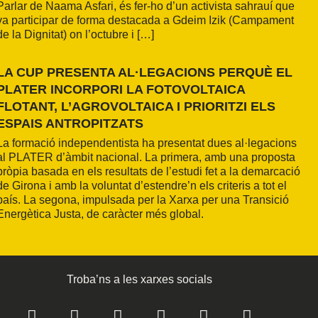
Parlar de Naama Asfari, és fer-ho d’un activista sahrauí que
va participar de forma destacada a Gdeim Izik (Campament
de la Dignitat) on l’octubre i […]
LA CUP PRESENTA AL·LEGACIONS PERQUÈ EL
PLATER INCORPORI LA FOTOVOLTAICA
FLOTANT, L’AGROVOLTAICA I PRIORITZI ELS
ESPAIS ANTROPITZATS
La formació independentista ha presentat dues al·legacions
al PLATER d’àmbit nacional. La primera, amb una proposta
pròpia basada en els resultats de l’estudi fet a la demarcació
de Girona i amb la voluntat d’estendre’n els criteris a tot el
país. La segona, impulsada per la Xarxa per una Transició
Energètica Justa, de caràcter més global.
Troba’ns a les xarxes socials