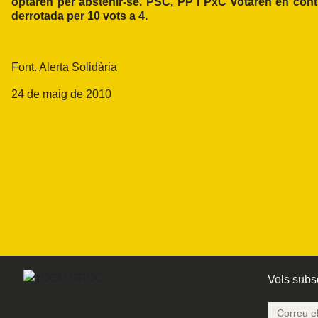
optaren per abstenir-se. PSC, PP i PxC votaren en cont
derrotada per 10 vots a 4.
Font.
Alerta Solidària
24 de maig de 2010
Vols subsc