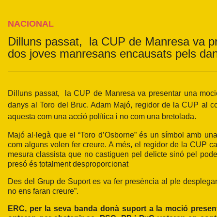
NACIONAL
Dilluns passat, la CUP de Manresa va pr
dos joves manresans encausats pels dan
Dilluns passat, la
CUP de Manresa
va presentar una moció
danys al Toro del Bruc. Adam Majó, regidor de la CUP al co
aquesta com una acció política i no com una bretolada.
Majó al·legà que el “Toro d’Osborne” és un símbol amb un
com alguns volen fer creure. A més, el regidor de la CUP c
mesura classista que no castiguen pel delicte sinó pel poder
presó és totalment desproporcionat
Des del Grup de Suport es va fer presència al ple despleg
no ens faran creure”.
ERC, per la seva banda donà suport a la moció presentad