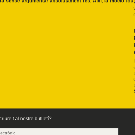
ra sense argumentar absolutament res. Així, la moció fou
riure’t al nostre butlletí?