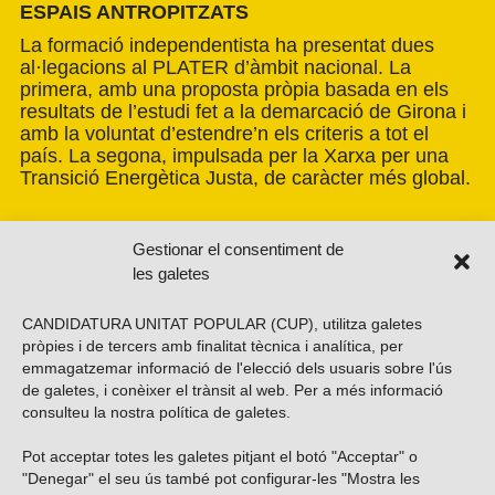
ESPAIS ANTROPITZATS
La formació independentista ha presentat dues
al·legacions al PLATER d’àmbit nacional. La
primera, amb una proposta pròpia basada en els
resultats de l’estudi fet a la demarcació de Girona i
amb la voluntat d’estendre’n els criteris a tot el
país. La segona, impulsada per la Xarxa per una
Transició Energètica Justa, de caràcter més global.
Gestionar el consentiment de
les galetes
CANDIDATURA UNITAT POPULAR (CUP), utilitza galetes
pròpies i de tercers amb finalitat tècnica i analítica, per
emmagatzemar informació de l'elecció dels usuaris sobre l'ús
de galetes, i conèixer el trànsit al web. Per a més informació
consulteu la nostra
política de galetes
.
Pot acceptar totes les galetes pitjant el botó "Acceptar" o
Vols subscriure’t al nostre butlletí?
"Denegar" el seu ús també pot configurar-les "Mostra les