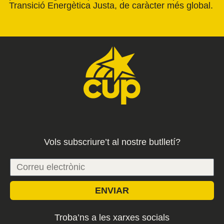
Transició Energètica Justa, de caràcter més global.
Vols subscriure’t al nostre butlletí?
ENVIAR
Troba’ns a les xarxes socials