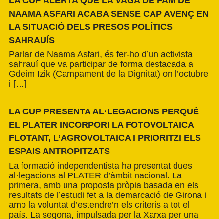
LA CUP ALERTA QUE LA VAGA DE FAM DE
NAAMA ASFARI ACABA SENSE CAP AVENÇ EN
LA SITUACIÓ DELS PRESOS POLÍTICS
SAHRAUÍS
Parlar de Naama Asfari, és fer-ho d’un activista
sahrauí que va participar de forma destacada a
Gdeim Izik (Campament de la Dignitat) on l’octubre
i […]
LA CUP PRESENTA AL·LEGACIONS PERQUÈ
EL PLATER INCORPORI LA FOTOVOLTAICA
FLOTANT, L’AGROVOLTAICA I PRIORITZI ELS
ESPAIS ANTROPITZATS
La formació independentista ha presentat dues
al·legacions al PLATER d’àmbit nacional. La
primera, amb una proposta pròpia basada en els
resultats de l’estudi fet a la demarcació de Girona i
amb la voluntat d’estendre’n els criteris a tot el
país. La segona, impulsada per la Xarxa per una