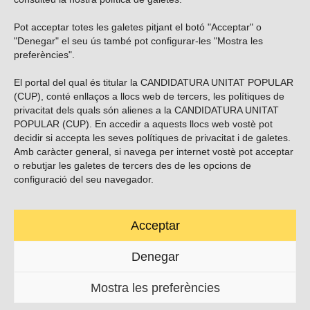
Pot acceptar totes les galetes pitjant el botó "Acceptar" o
Vols subscriure’t al nostre butlletí?
"Denegar" el seu ús també pot configurar-les "Mostra les
preferències".
El portal del qual és titular la CANDIDATURA UNITAT POPULAR
(CUP), conté enllaços a llocs web de tercers, les polítiques de
ENVIAR
privacitat dels quals són alienes a la CANDIDATURA UNITAT
POPULAR (CUP). En accedir a aquests llocs web vostè pot
decidir si accepta les seves polítiques de privacitat i de galetes.
Troba’ns a les xarxes socials
Amb caràcter general, si navega per internet vostè pot acceptar
o rebutjar les galetes de tercers des de les opcions de
configuració del seu navegador.
Acceptar
Carrer Casp 180 (baixos), Barcelona.
623495996
Denegar
contacte@cup.cat
Mostra les preferències
PROTECCIÓ DE DADES
POLÍTICA DE GALETES (EU)