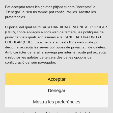
Pot acceptar totes les galetes pitjant el botó "Acceptar" o
Vols subscriure’t al nostre butlletí?
"Denegar" el seu ús també pot configurar-les "Mostra les
preferències".
El portal del qual és titular la CANDIDATURA UNITAT POPULAR
(CUP), conté enllaços a llocs web de tercers, les polítiques de
ENVIAR
privacitat dels quals són alienes a la CANDIDATURA UNITAT
POPULAR (CUP). En accedir a aquests llocs web vostè pot
decidir si accepta les seves polítiques de privacitat i de galetes.
Troba’ns a les xarxes socials
Amb caràcter general, si navega per internet vostè pot acceptar
o rebutjar les galetes de tercers des de les opcions de
configuració del seu navegador.
Acceptar
Carrer Casp 180 (baixos), Barcelona.
623495996
Denegar
contacte@cup.cat
Mostra les preferències
PROTECCIÓ DE DADES
POLÍTICA DE GALETES (EU)