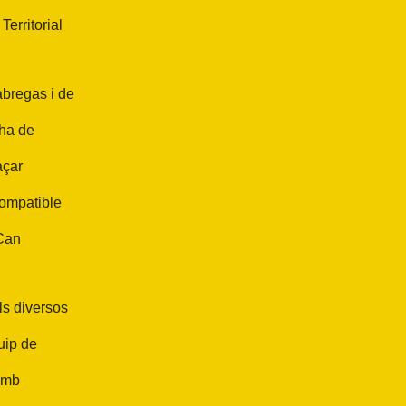
erritorial
bregas i de
 ha de
açar
compatible
 Can
ls diversos
uip de
amb