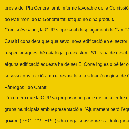
prèvia del Pla General amb informe favorable de la Comissió T
de Patrimoni de la Generalitat, fet que no s’ha produït.
Com ja és sabut, la CUP s’oposa al desplaçament de Can Fà
Caralt i considera que qualsevol nova edificació en el sector
respectar aquest bé catalogat preexistent. S’hi s’ha de despl
alguna edificació aquesta ha de ser El Corte Inglés o bé fer 
la seva construcció amb el respecte a la situació original de
Fàbregas i de Caralt.
Recordem que la CUP va proposar un pacte de ciutat entre e
grups municipals amb representació a l’Ajuntament però l’eq
govern (PSC, ICV i ERC) s’ha negat a asseure´s a dialogar 