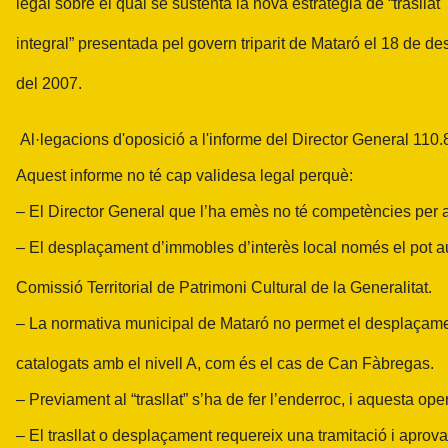
legal sobre el qual se sustenta la nova estratègia de “trasllat
integral” presentada pel govern triparit de Mataró el 18 de d
del 2007.
Al·legacions d'oposició a l'informe del Director General
110.
Aquest informe no té cap validesa legal perquè:
– El Director General que l’ha emès no té competències per a
– El desplaçament d’immobles d’interès local només el pot au
Comissió Territorial de Patrimoni Cultural de la Generalitat.
– La normativa municipal de Mataró no permet el desplaçam
catalogats amb el nivell A, com és el cas de Can Fàbregas.
– Previament al “trasllat” s’ha de fer l’enderroc, i aquesta o
– El trasllat o desplaçament requereix una tramitació i aprov