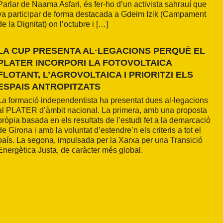
Parlar de Naama Asfari, és fer-ho d’un activista sahrauí que
va participar de forma destacada a Gdeim Izik (Campament
de la Dignitat) on l’octubre i […]
LA CUP PRESENTA AL·LEGACIONS PERQUÈ EL
PLATER INCORPORI LA FOTOVOLTAICA
FLOTANT, L’AGROVOLTAICA I PRIORITZI ELS
ESPAIS ANTROPITZATS
La formació independentista ha presentat dues al·legacions
al PLATER d’àmbit nacional. La primera, amb una proposta
pròpia basada en els resultats de l’estudi fet a la demarcació
de Girona i amb la voluntat d’estendre’n els criteris a tot el
país. La segona, impulsada per la Xarxa per una Transició
Energètica Justa, de caràcter més global.