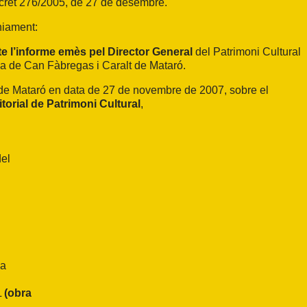
 Decret 276/2005, de 27 de desembre.
niament:
ecte l’informe emès pel Director General
del Patrimoni Cultural
ica de Can Fàbregas i Caralt de Mataró.
e Mataró en data de 27 de novembre de 2007, sobre el
itorial de Patrimoni Cultural
,
del
i
la
L
(obra