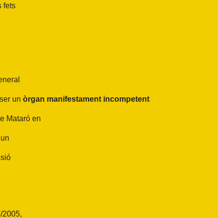
 fets
General
 ser un
òrgan manifestament incompetent
de Mataró en
 un
ssió
6/2005,