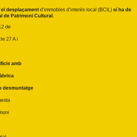
,
el desplaçament
d’immobles d’interès local (BCIL)
sí ha de
al de Patrimoni Cultural
.
12 de
le 27 A i
ificis amb
fàbrica
t o desmuntatge
questa
imoni
rial