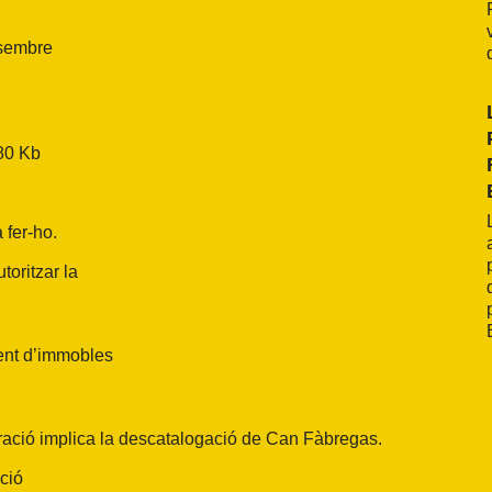
esembre
80 Kb
 fer-ho.
toritzar la
ent d’immobles
peració implica la descatalogació de Can Fàbregas.
ació