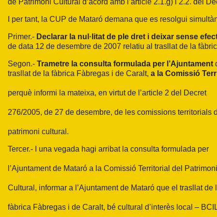
de Patrimoni Cultural d’acord amb l’article 2.1.g) i 2.2. del
I per tant, la CUP de Mataró demana que es resolgui simultà
Primer.-
Declarar la nul·litat de ple dret i deixar sense ef
de data 12 de desembre de 2007 relatiu al trasllat de la fàbr
Segon.-
Trametre la consulta formulada per l’Ajuntament
d
trasllat de la fàbrica Fàbregas i de Caralt,
a la Comissió Terr
perquè informi la mateixa, en virtut de l’article 2 del Decret
276/2005, de 27 de desembre, de les comissions territorials 
patrimoni cultural.
Tercer.- I una vegada hagi arribat la consulta formulada per
l’Ajuntament de Mataró a la Comissió Territorial del Patrimon
Cultural, informar a l’Ajuntament de Mataró que el trasllat de 
fàbrica Fàbregas i de Caralt, bé cultural d’interès local – BCI