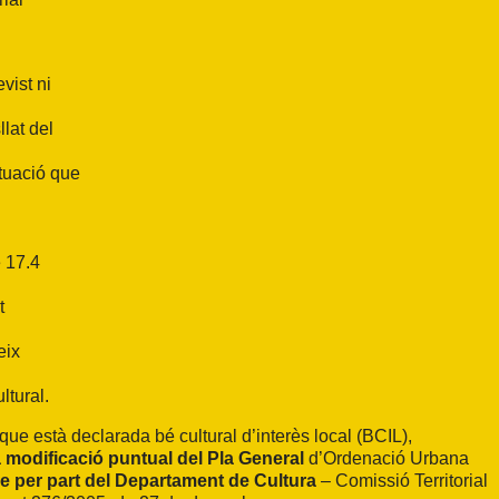
vist ni
llat del
ctuació que
e 17.4
t
eix
ltural.
que està declarada bé cultural d’interès local (BCIL),
a modificació puntual del Pla General
d’Ordenació Urbana
e per part del Departament de Cultura
– Comissió Territorial