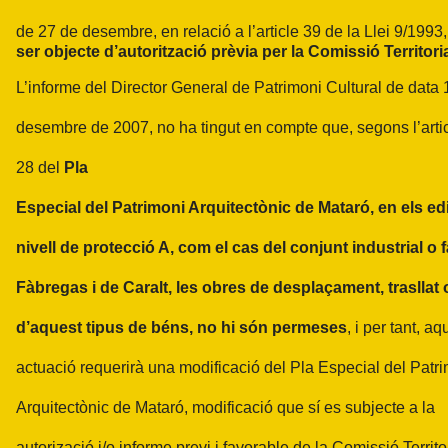
de 27 de desembre, en relació a l’article 39 de la Llei 9/1993
ser objecte d’autorització prèvia per la Comissió Territori
L’informe del Director General de Patrimoni Cultural de data 
desembre de 2007, no ha tingut en compte que, segons l’artic
28 del
Pla
Especial del Patrimoni Arquitectònic de Mataró, en els ed
nivell de protecció A, com el cas del conjunt industrial o 
Fàbregas i de Caralt, les obres de desplaçament, traslla
d’aquest tipus de béns, no hi són permeses
, i per tant, a
actuació requerirà una modificació del Pla Especial del Patr
Arquitectònic de Mataró, modificació que sí es subjecte a la
autorizació i/o informe previ i favorable de la Comissió Territo