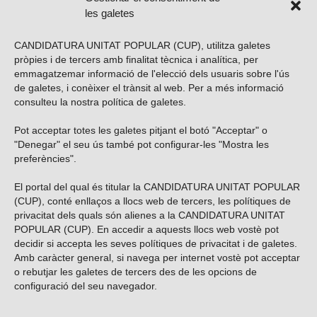
les galetes
CANDIDATURA UNITAT POPULAR (CUP), utilitza galetes
pròpies i de tercers amb finalitat tècnica i analítica, per
emmagatzemar informació de l'elecció dels usuaris sobre l'ús
de galetes, i conèixer el trànsit al web. Per a més informació
consulteu la nostra
política de galetes
.
Pot acceptar totes les galetes pitjant el botó "Acceptar" o
Vols subscriure’t al nostre butlletí?
"Denegar" el seu ús també pot configurar-les "Mostra les
preferències".
El portal del qual és titular la CANDIDATURA UNITAT POPULAR
(CUP), conté enllaços a llocs web de tercers, les polítiques de
ENVIAR
privacitat dels quals són alienes a la CANDIDATURA UNITAT
POPULAR (CUP). En accedir a aquests llocs web vostè pot
decidir si accepta les seves polítiques de privacitat i de galetes.
Troba’ns a les xarxes socials
Amb caràcter general, si navega per internet vostè pot acceptar
o rebutjar les galetes de tercers des de les opcions de
configuració del seu navegador.