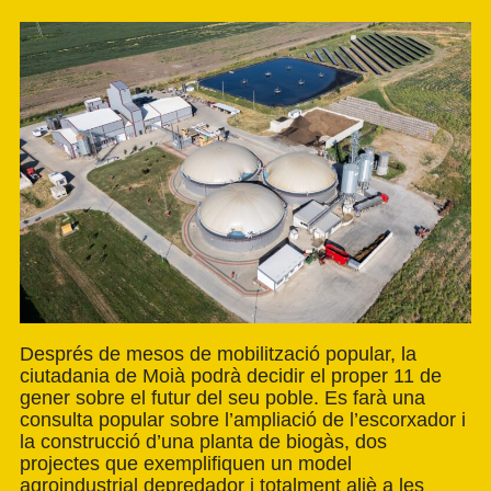
Després de mesos de mobilització popular, la
ciutadania de Moià podrà decidir el proper 11 de
gener sobre el futur del seu poble. Es farà una
consulta popular sobre l’ampliació de l’escorxador i
la construcció d’una planta de biogàs, dos
projectes que exemplifiquen un model
agroindustrial depredador i totalment aliè a les