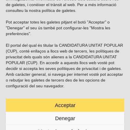
de galetes, i conèixer el trànsit al web. Per a més informació
consulteu la nostra
política de galetes
.
Pot acceptar totes les galetes pitjant el botó "Acceptar" o
Vols subscriure’t al nostre butlletí?
"Denegar" el seu ús també pot configurar-les "Mostra les
preferències".
El portal del qual és titular la CANDIDATURA UNITAT POPULAR
(CUP), conté enllaços a llocs web de tercers, les polítiques de
ENVIAR
privacitat dels quals són alienes a la CANDIDATURA UNITAT
POPULAR (CUP). En accedir a aquests llocs web vostè pot
decidir si accepta les seves polítiques de privacitat i de galetes.
Troba’ns a les xarxes socials
Amb caràcter general, si navega per internet vostè pot acceptar
o rebutjar les galetes de tercers des de les opcions de
configuració del seu navegador.
Acceptar
Carrer Casp 180 (baixos), Barcelona.
623495996
Denegar
contacte@cup.cat