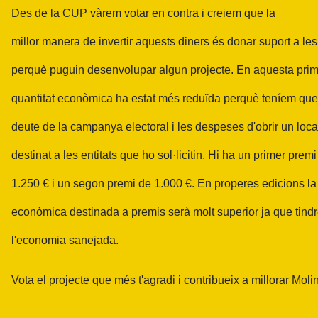
Des de la CUP vàrem votar en contra i creiem que la
millor manera de invertir aquests diners és donar suport a les 
perquè puguin desenvolupar algun projecte. En aquesta prim
quantitat econòmica ha estat més reduïda perquè teníem que
deute de la campanya electoral i les despeses d'obrir un loc
destinat a les entitats que ho sol·licitin. Hi ha un primer prem
1.250 € i un segon premi de 1.000 €. En properes edicions la 
econòmica destinada a premis serà molt superior ja que tind
l'economia sanejada.
Vota el projecte que més t'agradi i contribueix a millorar Moli