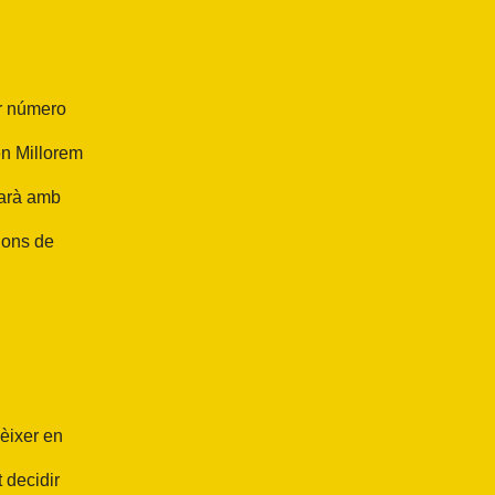
er número
en Millorem
ptarà amb
ions de
nèixer en
 decidir