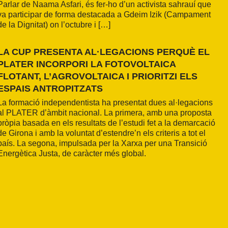
Parlar de Naama Asfari, és fer-ho d’un activista sahrauí que
va participar de forma destacada a Gdeim Izik (Campament
de la Dignitat) on l’octubre i […]
LA CUP PRESENTA AL·LEGACIONS PERQUÈ EL
PLATER INCORPORI LA FOTOVOLTAICA
FLOTANT, L’AGROVOLTAICA I PRIORITZI ELS
ESPAIS ANTROPITZATS
La formació independentista ha presentat dues al·legacions
al PLATER d’àmbit nacional. La primera, amb una proposta
pròpia basada en els resultats de l’estudi fet a la demarcació
de Girona i amb la voluntat d’estendre’n els criteris a tot el
país. La segona, impulsada per la Xarxa per una Transició
Energètica Justa, de caràcter més global.