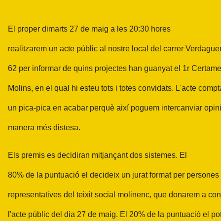
El proper dimarts 27 de maig a les 20:30 hores
realitzarem un acte públic al nostre local del carrer Verdagu
62 per informar de quins projectes han guanyat el 1r Certam
Molins, en el qual hi esteu tots i totes convidats. L'acte com
un pica-pica en acabar perquè així poguem intercanviar opin
manera més distesa.
Els premis es decidiran mitjançant dos sistemes. El
80% de la puntuació el decideix un jurat format per persones
representatives del teixit social molinenc, que donarem a co
l'acte públic del dia 27 de maig. El 20% de la puntuació el pot