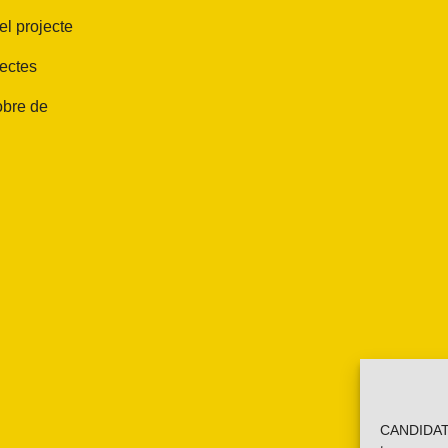
el projecte
jectes
obre de
CANDIDATU