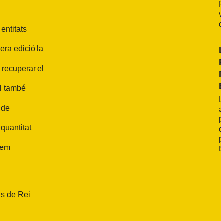
entitats
era edició la
 recuperar el
al també
i de
quantitat
rem
ns de Rei