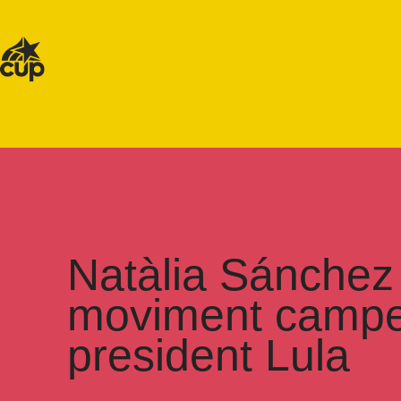
Natàlia Sánchez v
moviment camperol
president Lula