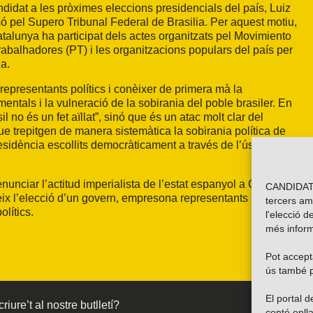
ndidat a les pròximes eleccions presidencials del país, Luiz
esó pel Supero Tribunal Federal de Brasilia. Per aquest motiu,
lunya ha participat dels actes organitzats pel Movimiento
abalhadores (PT) i les organitzacions populars del país per
la.
representants polítics i conèixer de primera mà la
amentals i la vulneració de la sobirania del poble brasiler. En
 no és un fet aïllat”, sinó que és un atac molt clar del
ue trepitgen de manera sistemàtica la sobirania política de
residència escollits democràticament a través de l’ús parcial i
nunciar l’actitud imperialista de l’estat espanyol a Catalunya
CANDIDATU
ix l’elecció d’un govern, empresona representants polítics i
tercers am
olítics.
l'elecció d
més inform
Pot accepta
ús també p
El portal
riure’t al nostre butlletí?
conté enlla