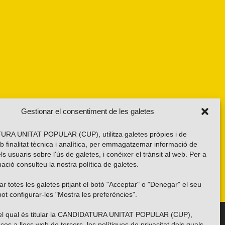
Gestionar el consentiment de les galetes
RA UNITAT POPULAR (CUP), utilitza galetes pròpies i de
b finalitat tècnica i analítica, per emmagatzemar informació de
els usuaris sobre l'ús de galetes, i conèixer el trànsit al web. Per a
ació consulteu la nostra
política de galetes
.
r totes les galetes pitjant el botó "Acceptar" o "Denegar" el seu
ot configurar-les "Mostra les preferències".
 del qual és titular la CANDIDATURA UNITAT POPULAR (CUP),
Troba’ns a les xarxes socials
ços a llocs web de tercers, les polítiques de privacitat dels quals