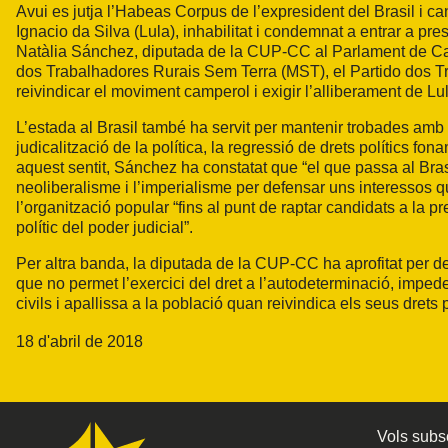
Avui es jutja l’Habeas Corpus de l’expresident del Brasil i ca
Ignacio da Silva (Lula), inhabilitat i condemnat a entrar a pr
Natàlia Sánchez, diputada de la CUP-CC al Parlament de Cata
dos Trabalhadores Rurais Sem Terra (MST), el Partido dos Tr
reivindicar el moviment camperol i exigir l’alliberament de Lu
L’estada al Brasil també ha servit per mantenir trobades amb 
judicalització de la política, la regressió de drets polítics fon
aquest sentit, Sánchez ha constatat que “el que passa al Brasil
neoliberalisme i l’imperialisme per defensar uns interessos q
l’organització popular “fins al punt de raptar candidats a la p
polític del poder judicial”.
Per altra banda, la diputada de la CUP-CC ha aprofitat per de
que no permet l’exercici del dret a l’autodeterminació, impede
civils i apallissa a la població quan reivindica els seus drets p
18 d'abril de 2018
Vols subsc