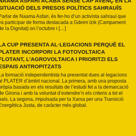
NAAMA ASFARI ACABA SENSE CAP AVENÇ EN LA
SITUACIÓ DELS PRESOS POLÍTICS SAHRAUÍS
Parlar de Naama Asfari, és fer-ho d’un activista sahrauí que
va participar de forma destacada a Gdeim Izik (Campament
de la Dignitat) on l’octubre i […]
LA CUP PRESENTA AL·LEGACIONS PERQUÈ EL
PLATER INCORPORI LA FOTOVOLTAICA
FLOTANT, L’AGROVOLTAICA I PRIORITZI ELS
ESPAIS ANTROPITZATS
La formació independentista ha presentat dues al·legacions
al PLATER d’àmbit nacional. La primera, amb una proposta
pròpia basada en els resultats de l’estudi fet a la demarcació
de Girona i amb la voluntat d’estendre’n els criteris a tot el
país. La segona, impulsada per la Xarxa per una Transició
Energètica Justa, de caràcter més global.