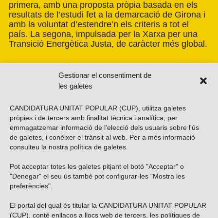
primera, amb una proposta pròpia basada en els
resultats de l’estudi fet a la demarcació de Girona i
amb la voluntat d’estendre’n els criteris a tot el
país. La segona, impulsada per la Xarxa per una
Transició Energètica Justa, de caràcter més global.
Gestionar el consentiment de
les galetes
CANDIDATURA UNITAT POPULAR (CUP), utilitza galetes
pròpies i de tercers amb finalitat tècnica i analítica, per
emmagatzemar informació de l'elecció dels usuaris sobre l'ús
de galetes, i conèixer el trànsit al web. Per a més informació
consulteu la nostra
política de galetes
.
Pot acceptar totes les galetes pitjant el botó "Acceptar" o
Vols subscriure’t al nostre butlletí?
"Denegar" el seu ús també pot configurar-les "Mostra les
preferències".
El portal del qual és titular la CANDIDATURA UNITAT POPULAR
(CUP), conté enllaços a llocs web de tercers, les polítiques de