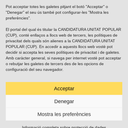
Pot acceptar totes les galetes pitjant el botó "Acceptar" o
Vols subscriure’t al nostre butlletí?
"Denegar" el seu ús també pot configurar-les "Mostra les
preferències".
El portal del qual és titular la CANDIDATURA UNITAT POPULAR
(CUP), conté enllaços a llocs web de tercers, les polítiques de
ENVIAR
privacitat dels quals són alienes a la CANDIDATURA UNITAT
POPULAR (CUP). En accedir a aquests llocs web vostè pot
decidir si accepta les seves polítiques de privacitat i de galetes.
Troba’ns a les xarxes socials
Amb caràcter general, si navega per internet vostè pot acceptar
o rebutjar les galetes de tercers des de les opcions de
configuració del seu navegador.
Acceptar
Carrer Casp 180 (baixos), Barcelona.
623495996
Denegar
contacte@cup.cat
Mostra les preferències
PROTECCIÓ DE DADES
POLÍTICA DE GALETES (EU)
Informació completa sobre protecció de dades