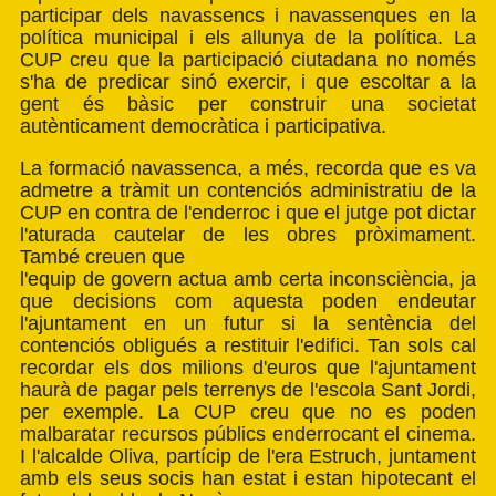
participar dels navassencs i navassenques en la
política municipal i els allunya de la política. La
CUP creu que la participació ciutadana no només
s'ha de predicar sinó exercir, i que escoltar a la
gent és bàsic per construir una societat
autènticament democràtica i participativa.
La formació navassenca, a més, recorda que es va
admetre a tràmit un contenciós administratiu de la
CUP en contra de l'enderroc i que el jutge pot dictar
l'aturada cautelar de les obres pròximament.
També creuen que
l'equip de govern actua amb certa inconsciència, ja
que decisions com aquesta poden endeutar
l'ajuntament en un futur si la sentència del
contenciós obligués a restituir l'edifici. Tan sols cal
recordar els dos milions d'euros que l'ajuntament
haurà de pagar pels terrenys de l'escola Sant Jordi,
per exemple. La CUP creu que no es poden
malbaratar recursos públics enderrocant el cinema.
I l'alcalde Oliva, partícip de l'era Estruch, juntament
amb els seus socis han estat i estan hipotecant el