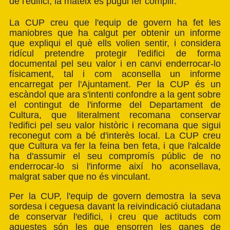
de l'edifici, la mateix es pugui fer complir.
La CUP creu que l'equip de govern ha fet les
maniobres que ha calgut per obtenir un informe
que expliqui el què ells volien sentir, i considera
ridícul pretendre protegir l'edifici de forma
documental pel seu valor i en canvi enderrocar-lo
físicament, tal i com aconsella un informe
encarregat per l'Ajuntament. Per la CUP és un
escàndol que ara s'intenti confondre a la gent sobre
el contingut de l'informe del Departament de
Cultura, que literalment recomana conservar
l'edifici pel seu valor històric i recomana que sigui
reconegut com a bé d'interès local. La CUP creu
que Cultura va fer la feina ben feta, i que l'alcalde
ha d'assumir el seu compromís públic de no
enderrocar-lo si l'informe així ho aconsellava,
malgrat saber que no és vinculant.
Per la CUP, l'equip de govern demostra la seva
sordesa i ceguesa davant la reivindicació ciutadana
de conservar l'edifici, i creu que actituds com
aquestes són les que ensorren les ganes de