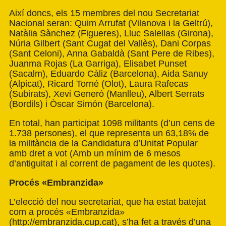
Així doncs, els 15 membres del nou Secretariat
Nacional seran: Quim Arrufat (Vilanova i la Geltrú),
Natàlia Sànchez (Figueres), Lluc Salellas (Girona),
Núria Gilbert (Sant Cugat del Vallès), Dani Corpas
(Sant Celoni), Anna Gabaldà (Sant Pere de Ribes),
Juanma Rojas (La Garriga), Elisabet Punset
(Sacalm), Eduardo Càliz (Barcelona), Aida Sanuy
(Alpicat), Ricard Torné (Olot), Laura Rafecas
(Subirats), Xevi Generó (Manlleu), Albert Serrats
(Bordils) i Òscar Simón (Barcelona).
En total, han participat 1098 militants (d’un cens de
1.738 persones), el que representa un 63,18% de
la militància de la Candidatura d’Unitat Popular
amb dret a vot (Amb un mínim de 6 mesos
d’antiguitat i al corrent de pagament de les quotes).
Procés «Embranzida»
L’elecció del nou secretariat, que ha estat batejat
com a procés «Embranzida»
(http://embranzida.cup.cat), s’ha fet a través d’una