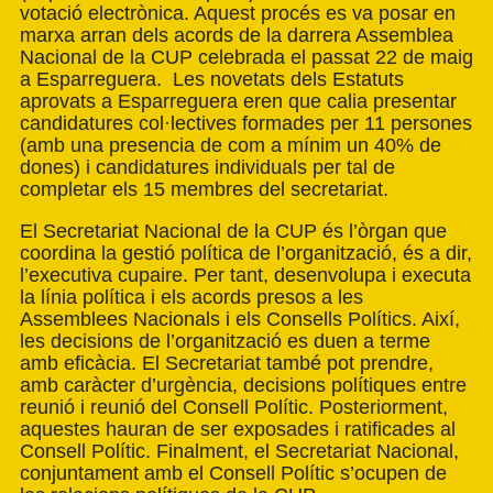
votació electrònica. Aquest procés es va posar en
marxa arran dels acords de la darrera Assemblea
Nacional de la CUP celebrada el passat 22 de maig
a Esparreguera. Les novetats dels Estatuts
aprovats a Esparreguera eren que calia presentar
candidatures col·lectives formades per 11 persones
(amb una presencia de com a mínim un 40% de
dones) i candidatures individuals per tal de
completar els 15 membres del secretariat.
El Secretariat Nacional de la CUP és l’òrgan que
coordina la gestió política de l’organització, és a dir,
l’executiva cupaire. Per tant, desenvolupa i executa
la línia política i els acords presos a les
Assemblees Nacionals i els Consells Polítics. Així,
les decisions de l’organització es duen a terme
amb eficàcia. El Secretariat també pot prendre,
amb caràcter d’urgència, decisions polítiques entre
reunió i reunió del Consell Polític. Posteriorment,
aquestes hauran de ser exposades i ratificades al
Consell Polític. Finalment, el Secretariat Nacional,
conjuntament amb el Consell Polític s’ocupen de