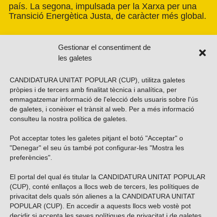
país. La segona, impulsada per la Xarxa per una
Transició Energètica Justa, de caràcter més global.
Gestionar el consentiment de
les galetes
CANDIDATURA UNITAT POPULAR (CUP), utilitza galetes
pròpies i de tercers amb finalitat tècnica i analítica, per
emmagatzemar informació de l'elecció dels usuaris sobre l'ús
de galetes, i conèixer el trànsit al web. Per a més informació
consulteu la nostra
política de galetes
.
Pot acceptar totes les galetes pitjant el botó "Acceptar" o
Vols subscriure’t al nostre butlletí?
"Denegar" el seu ús també pot configurar-les "Mostra les
preferències".
El portal del qual és titular la CANDIDATURA UNITAT POPULAR
(CUP), conté enllaços a llocs web de tercers, les polítiques de
ENVIAR
privacitat dels quals són alienes a la CANDIDATURA UNITAT
POPULAR (CUP). En accedir a aquests llocs web vostè pot
decidir si accepta les seves polítiques de privacitat i de galetes.