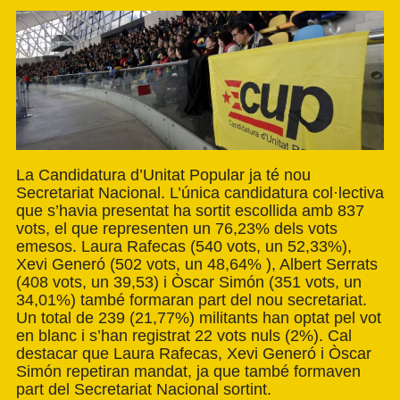
La Candidatura d’Unitat Popular ja té nou
Secretariat Nacional. L’única candidatura col·lectiva
que s’havia presentat ha sortit escollida amb 837
vots, el que representen un 76,23% dels vots
emesos. Laura Rafecas (540 vots, un 52,33%),
Xevi Generó (502 vots, un 48,64% ), Albert Serrats
(408 vots, un 39,53) i Òscar Simón (351 vots, un
34,01%) també formaran part del nou secretariat.
Un total de 239 (21,77%) militants han optat pel vot
en blanc i s’han registrat 22 vots nuls (2%). Cal
destacar que Laura Rafecas, Xevi Generó i Òscar
Simón repetiran mandat, ja que també formaven
part del Secretariat Nacional sortint.