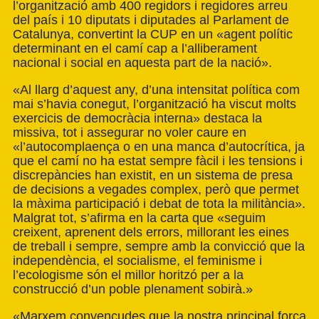
l’organització amb 400 regidors i regidores arreu
del país i 10 diputats i diputades al Parlament de
Catalunya, convertint la CUP en un «agent polític
determinant en el camí cap a l’alliberament
nacional i social en aquesta part de la nació».
«Al llarg d’aquest any, d’una intensitat política com
mai s’havia conegut, l’organització ha viscut molts
exercicis de democràcia interna» destaca la
missiva, tot i assegurar no voler caure en
«l’autocomplaença o en una manca d’autocrítica, ja
que el camí no ha estat sempre fàcil i les tensions i
discrepàncies han existit, en un sistema de presa
de decisions a vegades complex, però que permet
la màxima participació i debat de tota la militància».
Malgrat tot, s’afirma en la carta que «seguim
creixent, aprenent dels errors, millorant les eines
de treball i sempre, sempre amb la convicció que la
independència, el socialisme, el feminisme i
l’ecologisme són el millor horitzó per a la
construcció d’un poble plenament sobirà.»
«Marxem convençudes que la nostra principal força