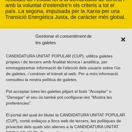
amb la voluntat d’estendre’n els criteris a tot el
país. La segona, impulsada per la Xarxa per una
Transició Energètica Justa, de caràcter més global.
Gestionar el consentiment de
les galetes
CANDIDATURA UNITAT POPULAR (CUP), utilitza galetes
pròpies i de tercers amb finalitat tècnica i analítica, per
emmagatzemar informació de l'elecció dels usuaris sobre l'ús
de galetes, i conèixer el trànsit al web. Per a més informació
consulteu la nostra
política de galetes
.
Pot acceptar totes les galetes pitjant el botó "Acceptar" o
Vols subscriure’t al nostre butlletí?
"Denegar" el seu ús també pot configurar-les "Mostra les
preferències".
El portal del qual és titular la CANDIDATURA UNITAT POPULAR
(CUP), conté enllaços a llocs web de tercers, les polítiques de
ENVIAR
privacitat dels quals són alienes a la CANDIDATURA UNITAT