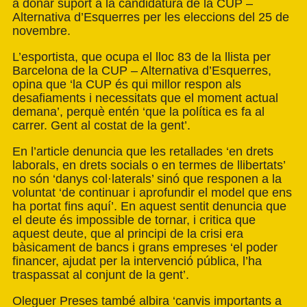
a donar suport a la candidatura de la CUP –
Alternativa d’Esquerres per les eleccions del 25 de
novembre.
L’esportista, que ocupa el lloc 83 de la llista per
Barcelona de la CUP – Alternativa d’Esquerres,
opina que ‘la CUP és qui millor respon als
desafiaments i necessitats que el moment actual
demana’, perquè entén ‘que la política es fa al
carrer. Gent al costat de la gent’.
En l’article denuncia que les retallades ‘en drets
laborals, en drets socials o en termes de llibertats’
no són ‘danys col·laterals’ sinó que responen a la
voluntat ‘de continuar i aprofundir el model que ens
ha portat fins aquí’. En aquest sentit denuncia que
el deute és impossible de tornar, i critica que
aquest deute, que al principi de la crisi era
bàsicament de bancs i grans empreses ‘el poder
financer, ajudat per la intervenció pública, l’ha
traspassat al conjunt de la gent’.
Oleguer Preses també albira ‘canvis importants a