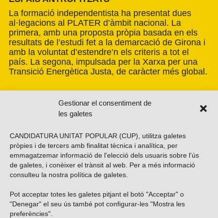
La formació independentista ha presentat dues
al·legacions al PLATER d’àmbit nacional. La
primera, amb una proposta pròpia basada en els
resultats de l’estudi fet a la demarcació de Girona i
amb la voluntat d’estendre’n els criteris a tot el
país. La segona, impulsada per la Xarxa per una
Transició Energètica Justa, de caràcter més global.
Gestionar el consentiment de
les galetes
CANDIDATURA UNITAT POPULAR (CUP), utilitza galetes
pròpies i de tercers amb finalitat tècnica i analítica, per
emmagatzemar informació de l'elecció dels usuaris sobre l'ús
de galetes, i conèixer el trànsit al web. Per a més informació
consulteu la nostra
política de galetes
.
Pot acceptar totes les galetes pitjant el botó "Acceptar" o
Vols subscriure’t al nostre butlletí?
"Denegar" el seu ús també pot configurar-les "Mostra les
preferències".