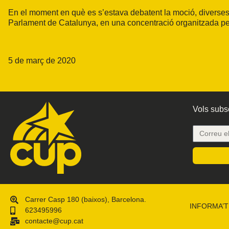
En el moment en què es s’estava debatent la moció, diverses
Parlament de Catalunya, en una concentració organitzada per
5 de març de 2020
Vols subsc
Carrer Casp 180 (baixos), Barcelona.
INFORMA’T
623495996
contacte@cup.cat