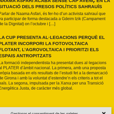
NAAMA ASFARI ACABA SENSE CAP AVENÇ EN LA
SITUACIÓ DELS PRESOS POLÍTICS SAHRAUÍS
Parlar de Naama Asfari, és fer-ho d’un activista sahrauí que
va participar de forma destacada a Gdeim Izik (Campament
de la Dignitat) on l’octubre i […]
LA CUP PRESENTA AL·LEGACIONS PERQUÈ EL
PLATER INCORPORI LA FOTOVOLTAICA
FLOTANT, L’AGROVOLTAICA I PRIORITZI ELS
ESPAIS ANTROPITZATS
La formació independentista ha presentat dues al·legacions
al PLATER d’àmbit nacional. La primera, amb una proposta
pròpia basada en els resultats de l’estudi fet a la demarcació
de Girona i amb la voluntat d’estendre’n els criteris a tot el
país. La segona, impulsada per la Xarxa per una Transició
Energètica Justa, de caràcter més global.
Gestionar el consentiment de les galetes