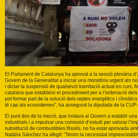
El Parlament de Catalunya ha aprovat a la sessió plenària d’
Govern de la Generalitat a iniciar una moratòria urgent als n
i dictar la suspensió de qualsevol tramitació actual en curs, f
catalana que estableixi el procediment per a l’ordenació dels
pot formar part de la solució dels reptes energètics i climàtic
té cap als ecosistemes”, ha assegurat la diputada de la CU
El punt dos de la moció, que instava al Govern a establir una
industrials i a impulsar una comissió d’estudi per valorar l’im
substitució de combustibles fòssils, no ha estat aprovada amb
Natàlia Sánchez ha afegit: “Tenim la necessitat imprescindib