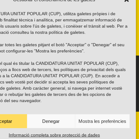
RA UNITAT POPULAR (CUP), utilitza galetes pròpies i de
b finalitat tècnica i analítica, per emmagatzemar informació de
els usuaris sobre l'ús de galetes, i conèixer el trànsit al web. Per a
ació consulteu la nostra
política de galetes
.
r totes les galetes pitjant el botó "Acceptar" o "Denegar" el seu
ot configurar-les "Mostra les preferències".
 del qual és titular la CANDIDATURA UNITAT POPULAR (CUP),
Troba’ns a les xarxes socials
ços a llocs web de tercers, les polítiques de privacitat dels quals
es a la CANDIDATURA UNITAT POPULAR (CUP). En accedir a
ocs web vostè pot decidir si accepta les seves polítiques de
i de galetes. Amb caràcter general, si navega per internet vostè
ar o rebutjar les galetes de tercers des de les opcions de
ió del seu navegador.
ceptar
Denegar
Mostra les preferències
ANYES
TRANSPARÈNCIA
CONTACTE
PROTECCIÓ DE DADES
POLÍTICA DE GALETES (EU)
Informació completa sobre protecció de dades