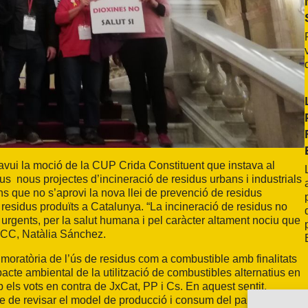
avui la moció de la CUP Crida Constituent que instava al
ous nous projectes d’incineració de residus urbans i industrials
ins que no s’aprovi la nova llei de prevenció de residus
 residus produïts a Catalunya. “La incineració de residus no
s urgents, per la salut humana i pel caràcter altament nociu que
P-CC, Natàlia Sánchez.
 moratòria de l’ús de residus com a combustible amb finalitats
pacte ambiental de la utilització de combustibles alternatius en
 els vots en contra de JxCat, PP i Cs. En aquest sentit,
le de revisar el model de producció i consum del país”.