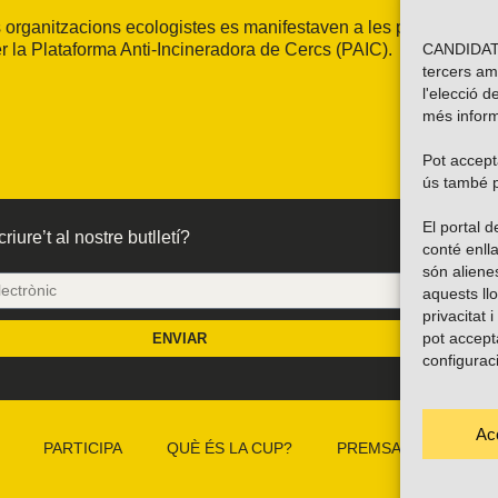
 organitzacions ecologistes es manifestaven a les portes del
CANDIDATU
 la Plataforma Anti-Incineradora de Cercs (PAIC).
tercers am
l'elecció d
més inform
Pot accepta
ús també p
El portal
riure’t al nostre butlletí?
conté enlla
són alien
aquests ll
privacitat 
pot accept
ENVIAR
configurac
Ac
PARTICIPA
QUÈ ÉS LA CUP?
PREMSA
CAMP