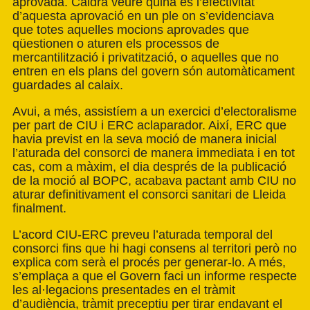
aprovada. Caldrà veure quina és l’efectivitat
d’aquesta aprovació en un ple on s’evidenciava
que totes aquelles mocions aprovades que
qüestionen o aturen els processos de
mercantilització i privatització, o aquelles que no
entren en els plans del govern són automàticament
guardades al calaix.
Avui, a més, assistíem a un exercici d’electoralisme
per part de CIU i ERC aclaparador. Així, ERC que
havia previst en la seva moció de manera inicial
l’aturada del consorci de manera immediata i en tot
cas, com a màxim, el dia després de la publicació
de la moció al BOPC, acabava pactant amb CIU no
aturar definitivament el consorci sanitari de Lleida
finalment.
L’acord CIU-ERC preveu l’aturada temporal del
consorci fins que hi hagi consens al territori però no
explica com serà el procés per generar-lo. A més,
s’emplaça a que el Govern faci un informe respecte
les al·legacions presentades en el tràmit
d’audiència, tràmit preceptiu per tirar endavant el