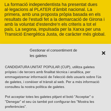
La formació independentista ha presentat dues
al·legacions al PLATER d’àmbit nacional. La
primera, amb una proposta pròpia basada en els
resultats de l’estudi fet a la demarcació de Girona i
amb la voluntat d’estendre’n els criteris a tot el
país. La segona, impulsada per la Xarxa per una
Transició Energètica Justa, de caràcter més global.
Gestionar el consentiment de
les galetes
CANDIDATURA UNITAT POPULAR (CUP), utilitza galetes
pròpies i de tercers amb finalitat tècnica i analítica, per
emmagatzemar informació de l'elecció dels usuaris sobre l'ús
de galetes, i conèixer el trànsit al web. Per a més informació
consulteu la nostra
política de galetes
.
Pot acceptar totes les galetes pitjant el botó "Acceptar" o
Vols subscriure’t al nostre butlletí?
"Denegar" el seu ús també pot configurar-les "Mostra les
preferències".