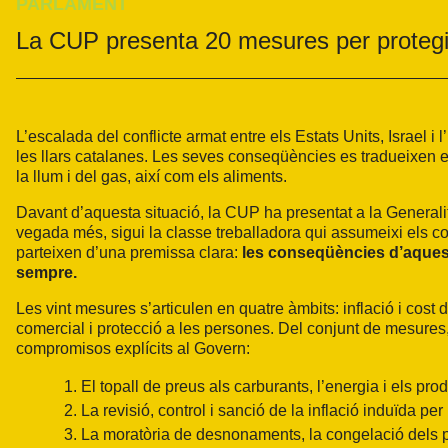
PARLAMENT
La CUP presenta 20 mesures per protegir
L’escalada del conflicte armat entre els Estats Units, Israel i
les llars catalanes. Les seves conseqüències es tradueixen en
la llum i del gas, així com els aliments.
Davant d’aquesta situació, la CUP ha presentat a la Generali
vegada més, sigui la classe treballadora qui assumeixi els c
parteixen d’una premissa clara:
les conseqüències d’aquest
sempre.
Les vint mesures s’articulen en quatre àmbits: inflació i cost
comercial i protecció a les persones. Del conjunt de mesure
compromisos explícits al Govern:
1. El topall de preus als carburants, l’energia i els pr
2. La revisió, control i sanció de la inflació induïda pe
3. La moratòria de desnonaments, la congelació dels pr