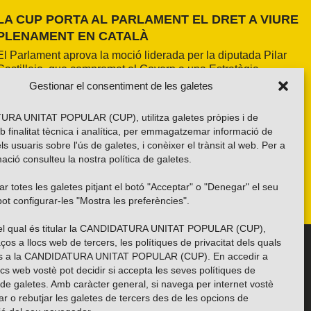
LA CUP PORTA AL PARLAMENT EL DRET A VIURE
PLENAMENT EN CATALÀ
El Parlament aprova la moció liderada per la diputada Pilar
Castillejo, que compromet el Govern a una Estratègia
Nacional d’Accés a la Llengua, drets lingüístics als serveis
Gestionar el consentiment de les galetes
públics i un pressupost lingüístic propi per a les escoles, però
rebutja la creació d’un centre públic de producció audiovisual
RA UNITAT POPULAR (CUP), utilitza galetes pròpies i de
en català
b finalitat tècnica i analítica, per emmagatzemar informació de
els usuaris sobre l'ús de galetes, i conèixer el trànsit al web. Per a
ació consulteu la nostra
política de galetes
.
r totes les galetes pitjant el botó "Acceptar" o "Denegar" el seu
ot configurar-les "Mostra les preferències".
 del qual és titular la CANDIDATURA UNITAT POPULAR (CUP),
ços a llocs web de tercers, les polítiques de privacitat dels quals
Troba’ns a les xarxes socials
es a la CANDIDATURA UNITAT POPULAR (CUP). En accedir a
ocs web vostè pot decidir si accepta les seves polítiques de
i de galetes. Amb caràcter general, si navega per internet vostè
ar o rebutjar les galetes de tercers des de les opcions de