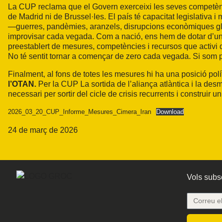
La CUP reclama que el Govern exerceixi les seves competènc
de Madrid ni de Brussel·les. El país té capacitat legislativa i 
—guerres, pandèmies, aranzels, disrupcions econòmiques g
improvisar cada vegada. Com a nació, ens hem de dotar d’un 
preestablert de mesures, competències i recursos que activi 
No té sentit tornar a començar de zero cada vegada. Si som p
Finalment, al fons de totes les mesures hi ha una posició polí
l’OTAN.
Per la CUP La sortida de l’aliança atlàntica i la desm
necessari per sortir del cicle de crisis recurrents i construir
2026_03_20_CUP_Informe_Mesures_Cimera_Iran
Download
24 de març de 2026
Vols subsc