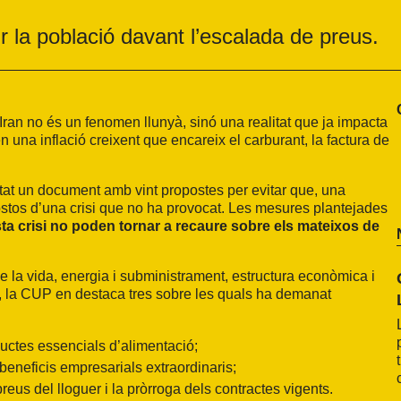
 la població davant l’escalada de preus.
 l’Iran no és un fenomen llunyà, sinó una realitat que ja impacta
 una inflació creixent que encareix el carburant, la factura de
tat un document amb vint propostes per evitar que, una
ostos d’una crisi que no ha provocat. Les mesures plantejades
a crisi no poden tornar a recaure sobre els mateixos de
 de la vida, energia i subministrament, estructura econòmica i
s, la CUP en destaca tres sobre les quals ha demanat
oductes essencials d’alimentació;
r beneficis empresarials extraordinaris;
eus del lloguer i la pròrroga dels contractes vigents.