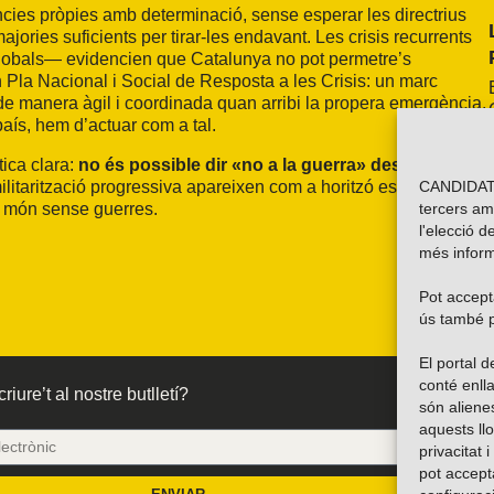
ies pròpies amb determinació, sense esperar les directrius
majories suficients per tirar-les endavant. Les crisis recurrents
lobals— evidencien que Catalunya no pot permetre’s
Pla Nacional i Social de Resposta a les Crisis: un marc
de manera àgil i coordinada quan arribi la propera emergència.
aís, hem d’actuar com a tal.
tica clara:
no és possible dir «no a la guerra» des de
ilitarització progressiva apareixen com a horitzó estratègic
CANDIDATU
 un món sense guerres.
tercers am
l'elecció d
més inform
Pot accepta
ús també p
El portal
conté enlla
riure’t al nostre butlletí?
són alien
aquests ll
privacitat 
pot accept