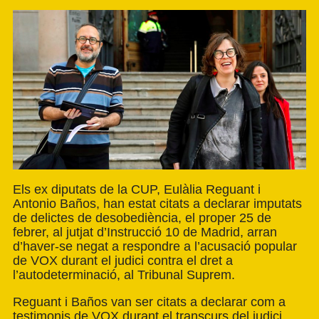
Els ex diputats de la CUP, Eulàlia Reguant i
Antonio Baños, han estat citats a declarar imputats
de delictes de desobediència, el proper 25 de
febrer, al jutjat d’Instrucció 10 de Madrid, arran
d’haver-se negat a respondre a l’acusació popular
de VOX durant el judici contra el dret a
l’autodeterminació, al Tribunal Suprem.
Reguant i Baños van ser citats a declarar com a
testimonis de VOX durant el transcurs del judici