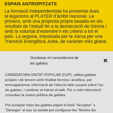
ESPAIS ANTROPITZATS
La formació independentista ha presentat dues
al·legacions al PLATER d’àmbit nacional. La
primera, amb una proposta pròpia basada en els
resultats de l’estudi fet a la demarcació de Girona i
amb la voluntat d’estendre’n els criteris a tot el
país. La segona, impulsada per la Xarxa per una
Transició Energètica Justa, de caràcter més global.
Gestionar el consentiment de
les galetes
CANDIDATURA UNITAT POPULAR (CUP), utilitza galetes
pròpies i de tercers amb finalitat tècnica i analítica, per
emmagatzemar informació de l'elecció dels usuaris sobre l'ús
de galetes, i conèixer el trànsit al web. Per a més informació
consulteu la nostra
política de galetes
.
Pot acceptar totes les galetes pitjant el botó "Acceptar" o
Vols subscriure’t al nostre butlletí?
"Denegar" el seu ús també pot configurar-les "Mostra les