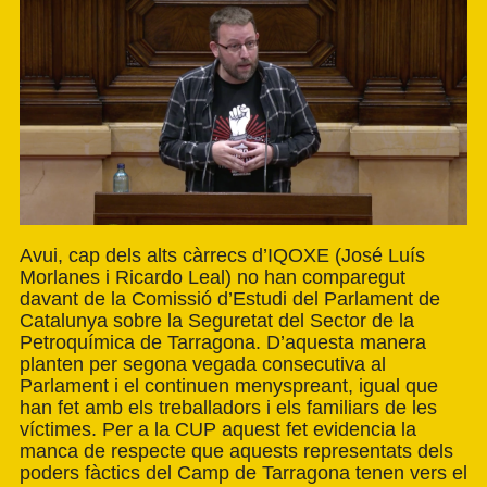
Avui, cap dels alts càrrecs d’IQOXE (José Luís
Morlanes i Ricardo Leal) no han comparegut
davant de la Comissió d’Estudi del Parlament de
Catalunya sobre la Seguretat del Sector de la
Petroquímica de Tarragona. D’aquesta manera
planten per segona vegada consecutiva al
Parlament i el continuen menyspreant, igual que
han fet amb els treballadors i els familiars de les
víctimes. Per a la CUP aquest fet evidencia la
manca de respecte que aquests representats dels
poders fàctics del Camp de Tarragona tenen vers el