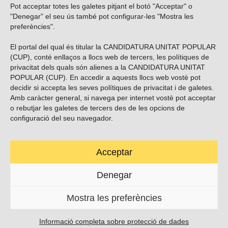
Pot acceptar totes les galetes pitjant el botó "Acceptar" o
Vols subscriure’t al nostre butlletí?
"Denegar" el seu ús també pot configurar-les "Mostra les
preferències".
El portal del qual és titular la CANDIDATURA UNITAT POPULAR
(CUP), conté enllaços a llocs web de tercers, les polítiques de
ENVIAR
privacitat dels quals són alienes a la CANDIDATURA UNITAT
POPULAR (CUP). En accedir a aquests llocs web vostè pot
decidir si accepta les seves polítiques de privacitat i de galetes.
Troba’ns a les xarxes socials
Amb caràcter general, si navega per internet vostè pot acceptar
o rebutjar les galetes de tercers des de les opcions de
configuració del seu navegador.
Acceptar
Carrer Casp 180 (baixos), Barcelona.
623495996
Denegar
contacte@cup.cat
Mostra les preferències
PROTECCIÓ DE DADES
POLÍTICA DE GALETES (EU)
Informació completa sobre protecció de dades