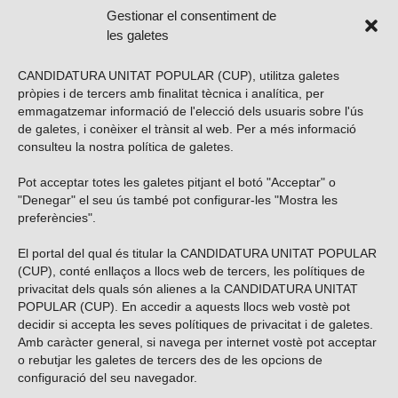
Gestionar el consentiment de
les galetes
CANDIDATURA UNITAT POPULAR (CUP), utilitza galetes
pròpies i de tercers amb finalitat tècnica i analítica, per
emmagatzemar informació de l'elecció dels usuaris sobre l'ús
de galetes, i conèixer el trànsit al web. Per a més informació
consulteu la nostra
política de galetes
.
Pot acceptar totes les galetes pitjant el botó "Acceptar" o
Vols subscriure’t al nostre butlletí?
"Denegar" el seu ús també pot configurar-les "Mostra les
preferències".
El portal del qual és titular la CANDIDATURA UNITAT POPULAR
(CUP), conté enllaços a llocs web de tercers, les polítiques de
ENVIAR
privacitat dels quals són alienes a la CANDIDATURA UNITAT
POPULAR (CUP). En accedir a aquests llocs web vostè pot
decidir si accepta les seves polítiques de privacitat i de galetes.
Troba’ns a les xarxes socials
Amb caràcter general, si navega per internet vostè pot acceptar
o rebutjar les galetes de tercers des de les opcions de
configuració del seu navegador.