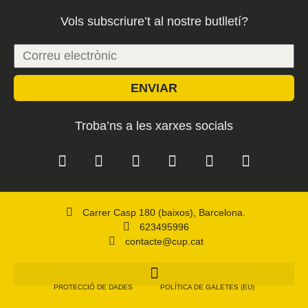
Vols subscriure’t al nostre butlletí?
ENVIAR
Troba’ns a les xarxes socials
Carrer Casp 180 (baixos), Barcelona.
623495996
contacte@cup.cat
PROTECCIÓ DE DADES
POLÍTICA DE GALETES (EU)