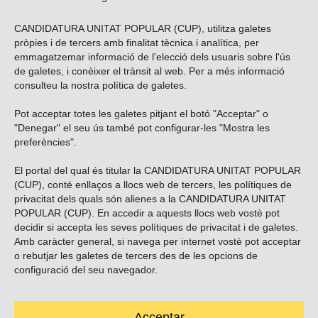
CANDIDATURA UNITAT POPULAR (CUP), utilitza galetes
pròpies i de tercers amb finalitat tècnica i analítica, per
emmagatzemar informació de l'elecció dels usuaris sobre l'ús
de galetes, i conèixer el trànsit al web. Per a més informació
consulteu la nostra
política de galetes
.
Pot acceptar totes les galetes pitjant el botó "Acceptar" o
Vols subscriure’t al nostre butlletí?
"Denegar" el seu ús també pot configurar-les "Mostra les
preferències".
El portal del qual és titular la CANDIDATURA UNITAT POPULAR
(CUP), conté enllaços a llocs web de tercers, les polítiques de
ENVIAR
privacitat dels quals són alienes a la CANDIDATURA UNITAT
POPULAR (CUP). En accedir a aquests llocs web vostè pot
decidir si accepta les seves polítiques de privacitat i de galetes.
Troba’ns a les xarxes socials
Amb caràcter general, si navega per internet vostè pot acceptar
o rebutjar les galetes de tercers des de les opcions de
configuració del seu navegador.
Acceptar