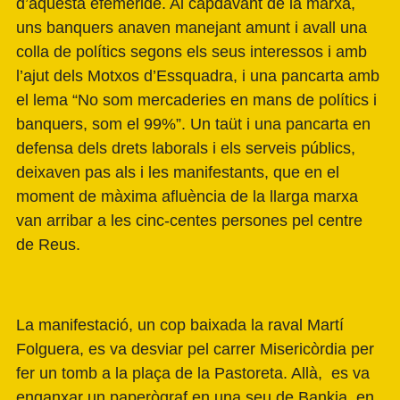
d’aquesta efemèride. Al capdavant de la marxa,
uns banquers anaven manejant amunt i avall una
colla de polítics segons els seus interessos i amb
l’ajut dels Motxos d’Essquadra, i una pancarta amb
el lema “No som mercaderies en mans de polítics i
banquers, som el 99%”. Un taüt i una pancarta en
defensa dels drets laborals i els serveis públics,
deixaven pas als i les manifestants, que en el
moment de màxima afluència de la llarga marxa
van arribar a les cinc-centes persones pel centre
de Reus.
La manifestació, un cop baixada la raval Martí
Folguera, es va desviar pel carrer Misericòrdia per
fer un tomb a la plaça de la Pastoreta. Allà, es va
enganxar un paperògraf en una seu de Bankia, en