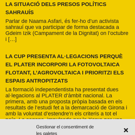
LA SITUACIÓ DELS PRESOS POLÍTICS
SAHRAUÍS
Parlar de Naama Asfari, és fer-ho d’un activista
sahrauí que va participar de forma destacada a
Gdeim Izik (Campament de la Dignitat) on l’octubre
i […]
LA CUP PRESENTA AL·LEGACIONS PERQUÈ
EL PLATER INCORPORI LA FOTOVOLTAICA
FLOTANT, L’AGROVOLTAICA I PRIORITZI ELS
ESPAIS ANTROPITZATS
La formació independentista ha presentat dues
al·legacions al PLATER d’àmbit nacional. La
primera, amb una proposta pròpia basada en els
resultats de l’estudi fet a la demarcació de Girona i
amb la voluntat d’estendre’n els criteris a tot el
país. La segona, impulsada per la Xarxa per una
Transició Energètica Justa, de caràcter més global.
Gestionar el consentiment de
les galetes