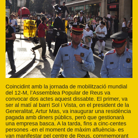
Coincidint amb la jornada de mobilització mundial
del 12-M, l’Assemblea Popular de Reus va
convocar dos actes aquest dissabte. El primer, va
ser al matí al barri Sol i Vista, on el president de la
Generalitat, Artur Mas, va inaugurar una residència
pagada amb diners públics, però que gestionarà
una empresa basca. A la tarda, fins a cinc-centes
persones -en el moment de màxim afluència- es
van manifestar pel centre de Reus, commemorant