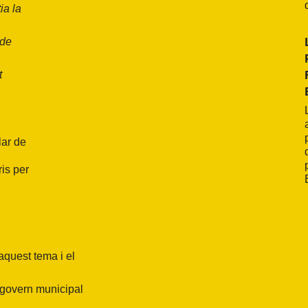
ia la
 de
t
lar de
is per
aquest tema i el
e govern municipal