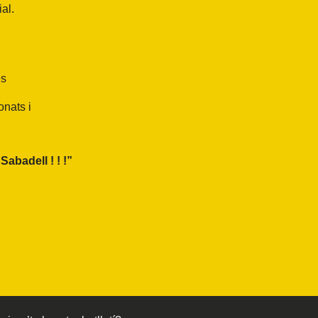
al.
es
onats i
abadell ! ! !”