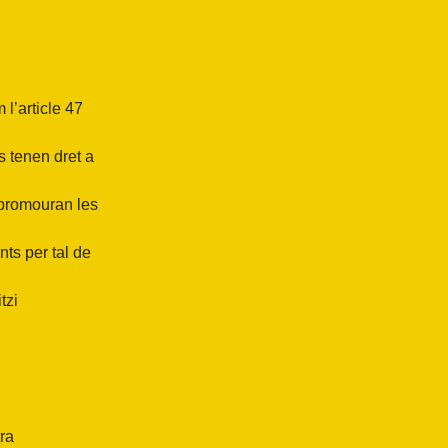
 l’article 47
s tenen dret a
 promouran les
nts per tal de
tzi
tra