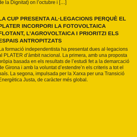
de la Dignitat) on l’octubre i […]
LA CUP PRESENTA AL·LEGACIONS PERQUÈ EL
PLATER INCORPORI LA FOTOVOLTAICA
FLOTANT, L’AGROVOLTAICA I PRIORITZI ELS
ESPAIS ANTROPITZATS
La formació independentista ha presentat dues al·legacions
al PLATER d’àmbit nacional. La primera, amb una proposta
pròpia basada en els resultats de l’estudi fet a la demarcació
de Girona i amb la voluntat d’estendre’n els criteris a tot el
país. La segona, impulsada per la Xarxa per una Transició
Energètica Justa, de caràcter més global.