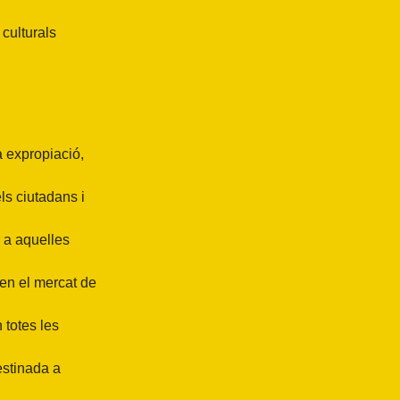
 culturals
a expropiació,
els ciutadans i
 a aquelles
 en el mercat de
 totes les
estinada a