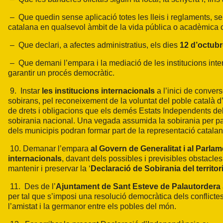
–
Que quedin sense aplicació totes les lleis i reglaments, sen
catalana en qualsevol àmbit de la vida pública o acadèmica 
–
Que declari, a afectes administratius, els dies
12 d’octubr
–
Que demani l’empara i la mediació de les institucions inte
garantir un procés democràtic.
9.
Instar
les institucions internacionals
a l’inici de conver
sobirans, pel reconeixement de la voluntat del poble català d’
de drets i obligacions que els demés Estats Independents de
sobirania nacional. Una vegada assumida la sobirania per par
dels municipis podran formar part de la representació catala
10. Demanar l’empara
al Govern de Generalitat i al Parlam
internacionals
, davant dels possibles i previsibles obstacle
mantenir i preservar la ‘
Declaració de Sobirania del territor
11.
Des de l’
Ajuntament de Sant Esteve de Palautordera
per tal que s’imposi una resolució democràtica dels conflictes i 
l’amistat i la germanor entre els pobles del món.