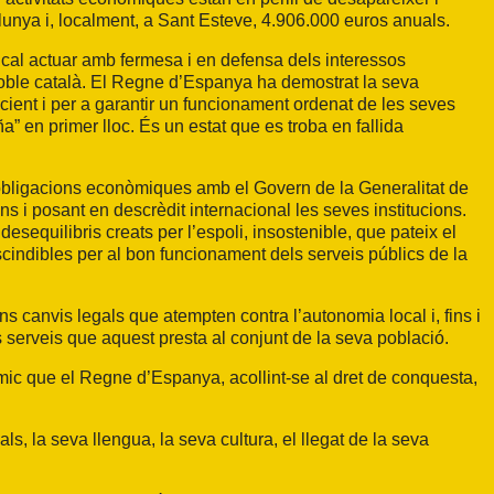
lunya i, localment, a Sant Esteve, 4.906.000 euros anuals.
e cal actuar amb fermesa i en defensa dels interessos
poble català. El Regne d’Espanya ha demostrat la seva
icient i per a garantir un funcionament ordenat de les seves
” en primer lloc. És un estat que es troba en fallida
 obligacions econòmiques amb el Govern de la Generalitat de
s i posant en descrèdit internacional les seves institucions.
desequilibris creats per l’espoli, insostenible, que pateix el
indibles per al bon funcionament dels serveis públics de la
 canvis legals que atempten contra l’autonomia local i, fins i
ls serveis que aquest presta al conjunt de la seva població.
òmic que el Regne d’Espanya, acollint-se al dret de conquesta,
, la seva llengua, la seva cultura, el llegat de la seva