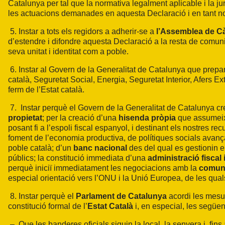
Catalunya per tal que la normativa legalment aplicable i la ju
les actuacions demanades en aquesta Declaració i en tant no
5. Instar a tots els regidors a adherir-se a
l’Assemblea de Cà
d’estendre i difondre aquesta Declaració a la resta de comuni
seva unitat i identitat com a poble.
6. Instar al Govern de la Generalitat de Catalunya que prepari
català, Seguretat Social, Energia, Seguretat Interior, Afers Ex
ferm de l’Estat català.
7.
Instar perquè el
Govern de la Generalitat de Catalunya
cr
propietat
; per la creació d’una
hisenda pròpia
que assumeixi 
posant fi a l’espoli fiscal espanyol, i destinant els nostres rec
foment de l’economia productiva, de polítiques socials avançade
poble català; d’un
banc nacional
des del qual es gestionin el
públics; la constitució immediata d’una
administració fiscal 
perquè iniciï immediatament les negociacions amb la
comuni
especial orientació vers l’ONU i la Unió Europea, de les qua
8. Instar perquè el
Parlament de Catalunya
acordi les mesur
constitució formal de l’
Estat Català
i, en especial, les següen
–
Que les banderes oficials siguin la local, la senyera i, fins