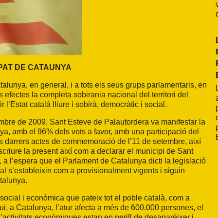
PAT DE CATAUNYA
alunya, en general, i a tots els seus grups parlamentaris, en
 efectes la completa sobirania nacional del territori del
r l’Estat català lliure i sobirà, democràtic i social.
mbre de 2009, Sant Esteve de Palautordera va manifestar la
ya, amb el 96% dels vots a favor, amb una participació del
ls darrers actes de commemoració de l’11 de setembre, així
riure la present així com a declarar el municipi de Sant
i, a l’espera que el Parlament de Catalunya dicti la legislació
ual s’estableixin com a provisionalment vigents i siguin
atalunya.
social i econòmica que pateix tot el poble català, com a
, a Catalunya, l’atur afecta a més de 600.000 persones, el
d’activitats econòmiques estan en perill de desaparèixer i