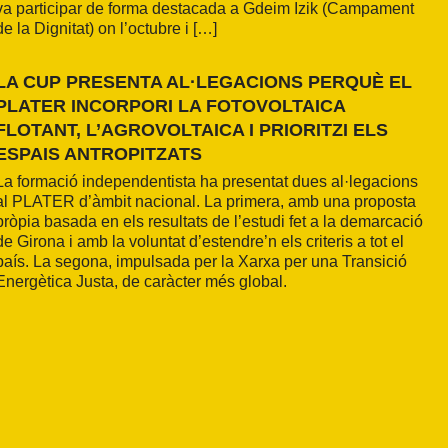
va participar de forma destacada a Gdeim Izik (Campament
de la Dignitat) on l’octubre i […]
LA CUP PRESENTA AL·LEGACIONS PERQUÈ EL
PLATER INCORPORI LA FOTOVOLTAICA
FLOTANT, L’AGROVOLTAICA I PRIORITZI ELS
ESPAIS ANTROPITZATS
La formació independentista ha presentat dues al·legacions
al PLATER d’àmbit nacional. La primera, amb una proposta
pròpia basada en els resultats de l’estudi fet a la demarcació
de Girona i amb la voluntat d’estendre’n els criteris a tot el
país. La segona, impulsada per la Xarxa per una Transició
Energètica Justa, de caràcter més global.