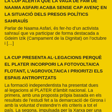
LA CUP ALERTA QUE LA VAGA DE FAM DE
NAAMA ASFARI ACABA SENSE CAP AVENÇ EN
LA SITUACIÓ DELS PRESOS POLÍTICS
SAHRAUÍS
Parlar de Naama Asfari, és fer-ho d’un activista
sahrauí que va participar de forma destacada a
Gdeim Izik (Campament de la Dignitat) on l’octubre
i […]
LA CUP PRESENTA AL·LEGACIONS PERQUÈ
EL PLATER INCORPORI LA FOTOVOLTAICA
FLOTANT, L’AGROVOLTAICA I PRIORITZI ELS
ESPAIS ANTROPITZATS
La formació independentista ha presentat dues
al·legacions al PLATER d’àmbit nacional. La
primera, amb una proposta pròpia basada en els
resultats de l’estudi fet a la demarcació de Girona i
amb la voluntat d’estendre’n els criteris a tot el
país. La segona, impulsada per la Xarxa per una