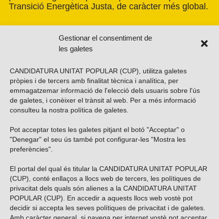
Transició Energètica Justa, de caràcter més global.
Gestionar el consentiment de
les galetes
CANDIDATURA UNITAT POPULAR (CUP), utilitza galetes
pròpies i de tercers amb finalitat tècnica i analítica, per
emmagatzemar informació de l'elecció dels usuaris sobre l'ús
de galetes, i conèixer el trànsit al web. Per a més informació
consulteu la nostra
política de galetes
.
Pot acceptar totes les galetes pitjant el botó "Acceptar" o
Vols subscriure’t al nostre butlletí?
"Denegar" el seu ús també pot configurar-les "Mostra les
preferències".
El portal del qual és titular la CANDIDATURA UNITAT POPULAR
(CUP), conté enllaços a llocs web de tercers, les polítiques de
ENVIAR
privacitat dels quals són alienes a la CANDIDATURA UNITAT
POPULAR (CUP). En accedir a aquests llocs web vostè pot
decidir si accepta les seves polítiques de privacitat i de galetes.
Troba’ns a les xarxes socials
Amb caràcter general, si navega per internet vostè pot acceptar