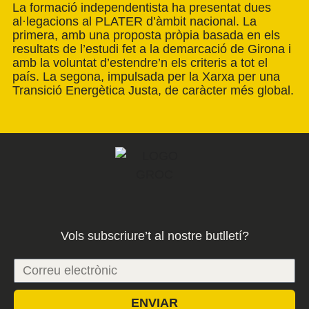
La formació independentista ha presentat dues
al·legacions al PLATER d’àmbit nacional. La
primera, amb una proposta pròpia basada en els
resultats de l’estudi fet a la demarcació de Girona i
amb la voluntat d’estendre’n els criteris a tot el
país. La segona, impulsada per la Xarxa per una
Transició Energètica Justa, de caràcter més global.
Vols subscriure’t al nostre butlletí?
ENVIAR