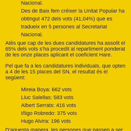
Nacional.
Des de Baix fem créixer la Unitat Popular ha
obtingut 472 dels vots (41,04%) que es
tradueix en 5 persones al Secretariat
Nacional.
Atès que cap de les dues candidatures ha assolit el
65% dels vots s’ha procedit al repartiment ponderat
de les onze places aplicant el coeficient Hare.
Pel que fa a les candidatures individuals, que opten
a 4 de les 15 places del SN, el resultat és el
següent:
Mireia Boya: 662 vots
Lluc Salellas: 583 vots
Albert Serrats: 416 vots
Iñigo Robredo: 375 vots
Hugo Alvira: 196 vots
D’aquesta manera, les persones que passen a ser