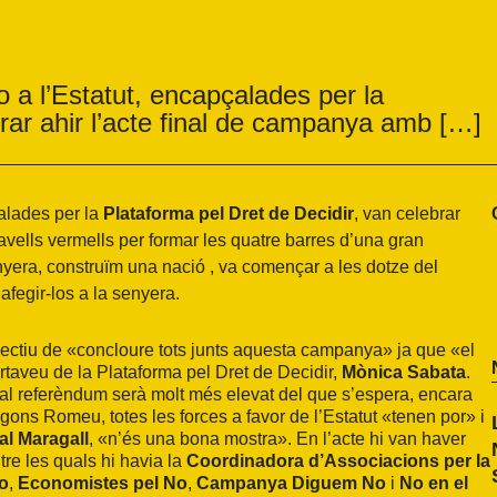
 a l’Estatut, encapçalades per la
brar ahir l’acte final de campanya amb […]
çalades per la
Plataforma pel Dret de Decidir
, van celebrar
vells vermells per formar les quatre barres d’una gran
yera, construïm una nació , va començar a les dotze del
 afegir-los a la senyera.
bjectiu de «concloure tots junts aquesta campanya» ja que «el
ortaveu de la Plataforma pel Dret de Decidir,
Mònica Sabata
.
 al referèndum serà molt més elevat del que s’espera, encara
ons Romeu, totes les forces a favor de l’Estatut «tenen por» i
l Maragall
, «n’és una bona mostra». En l’acte hi van haver
tre les quals hi havia la
Coordinadora d’Associacions per la
No
,
Economistes pel No
,
Campanya Diguem No
i
No en el