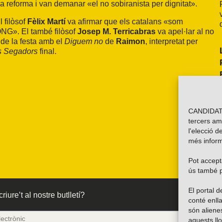
la reforma i van demanar «el no sobiranista per dignitat».
l filòsof
Fèlix Martí
va afirmar que els catalans «som
 ONG». El també filòsof
Josep M. Terricabras
va apel·lar al no
 de la festa amb el
Diguem no
de
Raimon
, interpretat per
s Segadors
final.
CANDIDATU
tercers am
l'elecció d
més inform
Pot accepta
ús també p
El portal
riure’t al nostre butlletí?
conté enlla
són alien
aquests ll