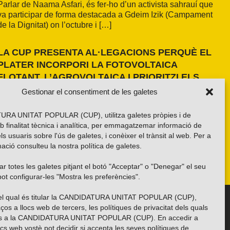
Parlar de Naama Asfari, és fer-ho d’un activista sahrauí que
va participar de forma destacada a Gdeim Izik (Campament
de la Dignitat) on l’octubre i […]
LA CUP PRESENTA AL·LEGACIONS PERQUÈ EL
PLATER INCORPORI LA FOTOVOLTAICA
FLOTANT, L’AGROVOLTAICA I PRIORITZI ELS
ESPAIS ANTROPITZATS
Gestionar el consentiment de les galetes
La formació independentista ha presentat dues al·legacions
al PLATER d’àmbit nacional. La primera, amb una proposta
RA UNITAT POPULAR (CUP), utilitza galetes pròpies i de
pròpia basada en els resultats de l’estudi fet a la demarcació
b finalitat tècnica i analítica, per emmagatzemar informació de
de Girona i amb la voluntat d’estendre’n els criteris a tot el
els usuaris sobre l'ús de galetes, i conèixer el trànsit al web. Per a
país. La segona, impulsada per la Xarxa per una Transició
ació consulteu la nostra
política de galetes
.
Energètica Justa, de caràcter més global.
r totes les galetes pitjant el botó "Acceptar" o "Denegar" el seu
ot configurar-les "Mostra les preferències".
 del qual és titular la CANDIDATURA UNITAT POPULAR (CUP),
Troba’ns a les xarxes socials
ços a llocs web de tercers, les polítiques de privacitat dels quals
es a la CANDIDATURA UNITAT POPULAR (CUP). En accedir a
ocs web vostè pot decidir si accepta les seves polítiques de