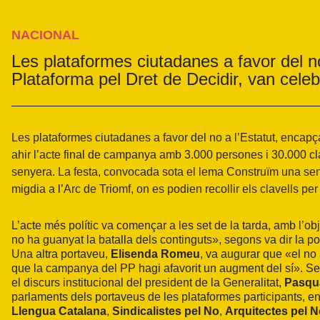
NACIONAL
Les plataformes ciutadanes a favor del no
Plataforma pel Dret de Decidir, van cele
Les plataformes ciutadanes a favor del no a l’Estatut, encap
ahir l’acte final de campanya amb 3.000 persones i 30.000 cla
senyera. La festa, convocada sota el lema Construïm una sen
migdia a l’Arc de Triomf, on es podien recollir els clavells per
L’acte més polític va començar a les set de la tarda, amb l’o
no ha guanyat la batalla dels continguts», segons va dir la p
Una altra portaveu,
Elisenda Romeu
, va augurar que «el no
que la campanya del PP hagi afavorit un augment del sí». Seg
el discurs institucional del president de la Generalitat,
Pasqua
parlaments dels portaveus de les plataformes participants, en
Llengua Catalana
,
Sindicalistes pel No
,
Arquitectes pel 