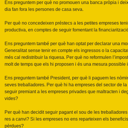
Ens preguntem per què no promouen una banca pròpia i deixe
dia fan fora les persones de casa seva.
Per què no concedeixen préstecs a les petites empreses tenint
productiva, en comptes de seguir fomentant la financiaritzaci
Ens preguntem també per què han optat per declarar una mor
Generalitat sense tenir en compte els ingressos o la capacita
més cal redistribuir la riquesa. Per què no reformulen l’impos
molt de temps que els hi proposen i és una mesura possible 
Ens preguntem també President, per què li paguem les nòmi
seves treballadores. Per què hi ha empreses del sector de l
seguir premiant a les empreses privades que maltracten i deg
vides?
Per què han decidit seguir pagant el sou de les treballador
res a canvi? Si les empreses no ens reparteixen els benefici
pèrdues?