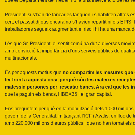
què el Departament de Treball no fa una intervenció de les r
President, si s’han de tancar es tanquen i s’habiliten altres
cert, el passat dijous encara no s’havien repartit ni els EPIS,
treballadores segueix augmentant el risc i hi ha una manca 
I és que Sr. President, el sentit comú ha dut a diversos movim
amb convicció la importància d’uns serveis públics de qualitat
multinacionals.
És per aquests motius que
no compartim les mesures que el
fer front a aquesta crisi, perquè són les mateixes recepte
matessin persones per rescatar bancs. Ara cal que les ins
que la paguin els bancs, l’IBEX35 i el gran capital.
Ens preguntem per què en la mobilització dels 1.000 milions
govern de la Generalitat, mitjançant l’ICF i Avalis, en lloc de
amb 220.000 milions d’euros públics i que no han tornat els 