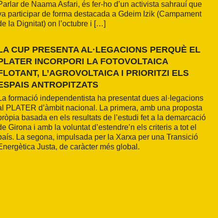
Parlar de Naama Asfari, és fer-ho d’un activista sahrauí que
va participar de forma destacada a Gdeim Izik (Campament
de la Dignitat) on l’octubre i […]
LA CUP PRESENTA AL·LEGACIONS PERQUÈ EL
PLATER INCORPORI LA FOTOVOLTAICA
FLOTANT, L’AGROVOLTAICA I PRIORITZI ELS
ESPAIS ANTROPITZATS
La formació independentista ha presentat dues al·legacions
al PLATER d’àmbit nacional. La primera, amb una proposta
pròpia basada en els resultats de l’estudi fet a la demarcació
de Girona i amb la voluntat d’estendre’n els criteris a tot el
país. La segona, impulsada per la Xarxa per una Transició
Energètica Justa, de caràcter més global.