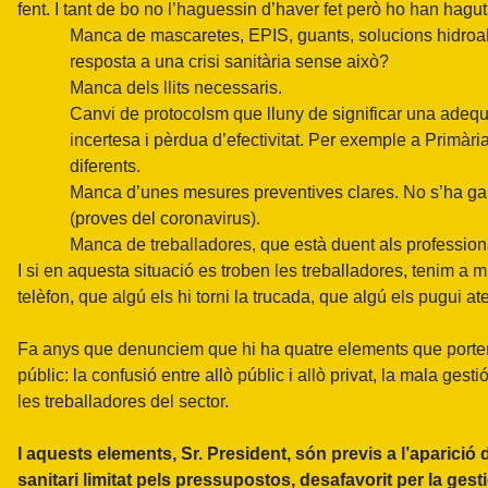
fent. I tant de bo no l’haguessin d’haver fet però ho han hagut
Manca de mascaretes, EPIS, guants, solucions hidroal
resposta a una crisi sanitària sense això?
Manca dels llits necessaris.
Canvi de protocolsm que lluny de significar una adequa
incertesa i pèrdua d’efectivitat. Per exemple a Primàri
diferents.
Manca d’unes mesures preventives clares. No s’ha gara
(proves del coronavirus).
Manca de treballadores, que està duent als professiona
I si en aquesta situació es troben les treballadores, tenim a m
telèfon, que algú els hi torni la trucada, que algú els pugui 
Fa anys que denunciem que hi ha quatre elements que porten p
públic: la confusió entre allò públic i allò privat, la mala gesti
les treballadores del sector.
I aquests elements, Sr. President, són previs a l’aparició
sanitari limitat pels pressupostos, desafavorit per la gesti