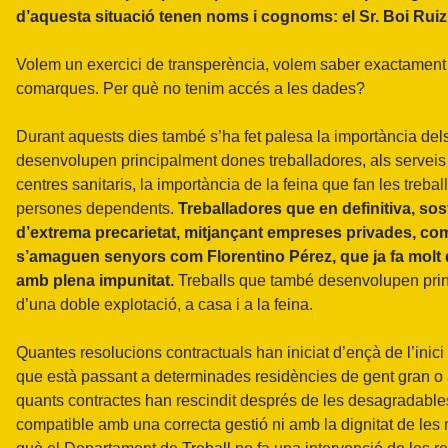
d’aquesta situació tenen noms i cognoms: el Sr. Boi Ruiz i
Volem un exercici de transperència, volem saber exactament 
comarques. Per què no tenim accés a les dades?
Durant aquests dies també s’ha fet palesa la importància del
desenvolupen principalment dones treballadores, als serveis d
centres sanitaris, la importància de la feina que fan les trebal
persones dependents.
Treballadores que en definitiva, sos
d’extrema precarietat, mitjançant empreses privades, com 
s’amaguen senyors com Florentino Pérez, que ja fa molt 
amb plena impunitat.
Treballs que també desenvolupen prin
d’una doble explotació, a casa i a la feina.
Quantes resolucions contractuals han iniciat d’ençà de l’inici
que està passant a determinades residències de gent gran o a
quants contractes han rescindit després de les desagradable
compatible amb una correcta gestió ni amb la dignitat de les 