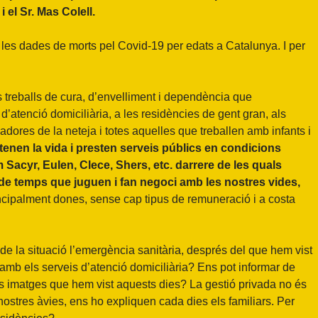
 el Sr. Mas Colell.
les dades de morts pel Covid-19 per edats a Catalunya. I per
s treballs de cura, d’envelliment i dependència que
’atenció domiciliària, a les residències de gent gran, als
ladores de la neteja i totes aquelles que treballen amb infants i
tenen la vida i presten serveis públics en condicions
Sacyr, Eulen, Clece, Shers, etc. darrere de les quals
de temps que juguen i fan negoci amb les nostres vides,
cipalment dones, sense cap tipus de remuneració i a costa
 de la situació l’emergència sanitària, després del que hem vist
mb els serveis d’atenció domiciliària? Ens pot informar de
s imatges que hem vist aquests dies? La gestió privada no és
nostres àvies, ens ho expliquen cada dies els familiars. Per