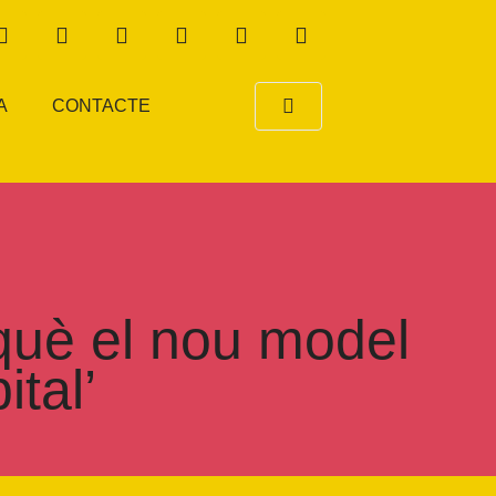
A
CONTACTE
rquè el nou model
ital’