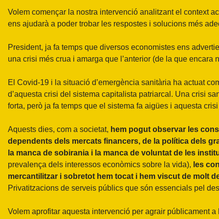
Volem començar la nostra intervenció analitzant el context a
ens ajudarà a poder trobar les respostes i solucions més a
President, ja fa temps que diversos economistes ens advertien
una crisi més crua i amarga que l’anterior (de la que encara n
El Covid-19 i la situació d’emergència sanitària ha actuat c
d’aquesta crisi del sistema capitalista patriarcal. Una crisi s
forta, però ja fa temps que el sistema fa aigües i aquesta cri
Aquests dies, com a societat,
hem pogut observar les conseq
dependents dels mercats financers, de la política dels g
la manca de sobirania i la manca de voluntat de les insti
prevalença dels interessos econòmics sobre la vida),
les co
mercantilitzar i sobretot hem tocat i hem viscut de molt d
Privatitzacions de serveis públics que són essencials pel d
Volem aprofitar aquesta intervenció per agrair públicament a 