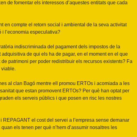
n de fomentar els interessos d’aquestes entitats que cada
 en compte el retorn social i ambiental de la seva activitat
ó i l’economia especulativa?
atòria indiscriminada del pagament dels impostos de la
t adquisitiva de qui els ha de pagar, en el moment en el que
t de patrimoni per poder redistribuir els recursos existents? Fa
i viable.
nes al clan Bagó mentre ell promou ERTOs i acomiada a les
a sanitat que estan promovent ERTOs? Per què han optat per
raden els serveis públics i que posen en risc les nostres
es i REPAGANT el cost del servei a l’empresa sense demanar
s quan els tenen per què n’hem d’assumir nosaltres les