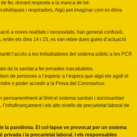
 de fer, donant resposta a la manca de tot:
cohòliques i respiradors. Algú pot imaginar com es dóna
ció a noves realitats i necessitats, han generat confusió,
a, entre els dies 14 i 15, es van rebre dues guies d’actuació
ntit l’accés a les treballadores del sistema públic a les PCR
ls de la sanitat a fer jornades inacabables.
ilers de persones a l’espera: a l’espera que algú els agafi el
atendre o poder accedir a la Prova del Coronavirus.
ermanentment al límit el sistema sanitari i sociosanitari
ó, l’infrafinançament i els alts nivells de precarietat laboral de
 de la pandèmia. El col·lapse ve provocat per un sistema
ó privada i la precarietat laboral. I els responsables