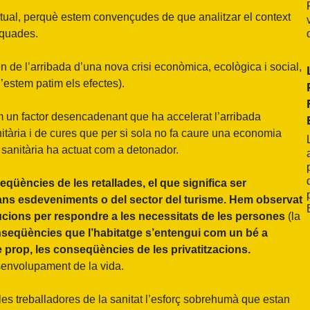
ctual, perquè estem convençudes de que analitzar el context
dequades.
 de l’arribada d’una nova crisi econòmica, ecològica i social,
’estem patim els efectes).
om un factor desencadenant que ha accelerat l’arribada
anitària i de cures que per si sola no fa caure una economia
si sanitària ha actuat com a detonador.
üències de les retallades, el que significa ser
rans esdeveniments o del sector del turisme. Hem observat
tucions per respondre a les necessitats de les persones
(la
nseqüències que l’habitatge s’entengui com un bé a
e prop, les conseqüències de les privatitzacions.
esenvolupament de la vida.
les treballadores de la sanitat l’esforç sobrehumà que estan